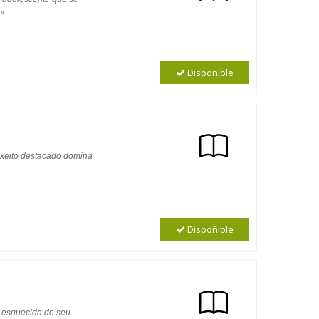
.
"
Dispoñible
n xeito destacado domina
Dispoñible
e esquecida do seu