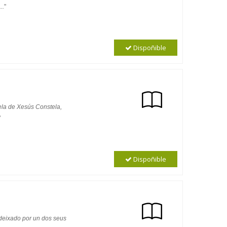
..
"
Dispoñible
ela de Xesús Constela,
"
Dispoñible
 deixado por un dos seus