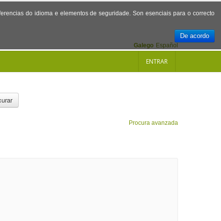
referencias do idioma e elementos de seguridade. Son esenciais para o correcto
De acordo
Galego
Español
ENTRAR
urar
Procura avanzada