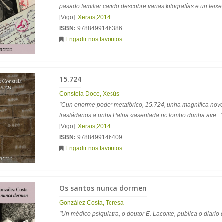
pasado familiar cando descobre varias fotografías e un feixe.
[Vigo]:
Xerais
,
2014
ISBN:
9788499146386
Engadir nos favoritos
15.724
Constela Doce, Xesús
"Cun enorme poder metafórico, 15.724, unha magnífica nov
trasládanos a unha Patria «asentada no lombo dunha ave...
[Vigo]:
Xerais
,
2014
ISBN:
9788499146409
Engadir nos favoritos
Os santos nunca dormen
González Costa, Teresa
"Un médico psiquiatra, o doutor E. Laconte, publica o diario