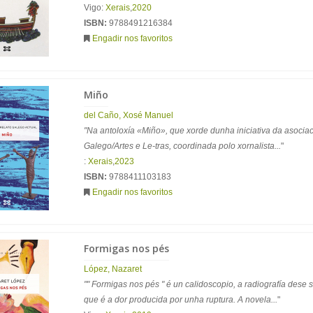
Vigo:
Xerais
,
2020
ISBN:
9788491216384
Engadir nos favoritos
Miño
del Caño, Xosé Manuel
"Na antoloxía «Miño», que xorde dunha iniciativa da asocia
Galego/Artes e Le-tras, coordinada polo xornalista...
"
:
Xerais
,
2023
ISBN:
9788411103183
Engadir nos favoritos
Formigas nos pés
López, Nazaret
"" Formigas nos pés " é un calidoscopio, a radiografía dese 
que é a dor producida por unha ruptura. A novela...
"