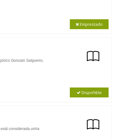
Emprestado
górico Gonzalo Salgueiro,
Dispoñible
r está considerada unha