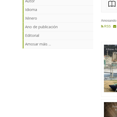
Autor
Idioma
Xénero
Amosand
Ano de publicación
RSS
Editorial
Amosar máis ...