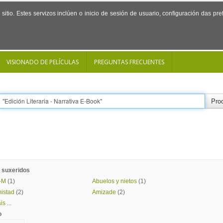
sitio. Estes servizos inclúen o inicio de sesión de usuario, configuración das p
VISIONADO DE PELÍCULAS
PREGUNTAS FRECUENTES
Proc
 suxeridos
-M
(1)
Abuelos y nietos
(1)
istad
(2)
Amizade
(2)
s ...
o