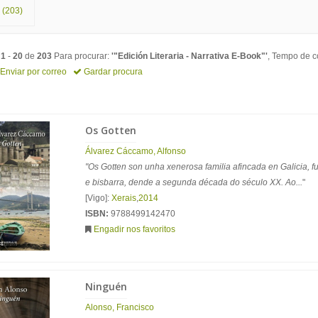
(203)
o
1
-
20
de
203
Para procurar:
'"Edición Literaria - Narrativa E-Book"'
, Tempo de c
Enviar por correo
Gardar procura
Os Gotten
Álvarez Cáccamo, Alfonso
"Os Gotten son unha xenerosa familia afincada en Galicia,
e bisbarra, dende a segunda década do século XX. Ao...
"
[Vigo]:
Xerais
,
2014
ISBN:
9788499142470
Engadir nos favoritos
Ninguén
Alonso, Francisco