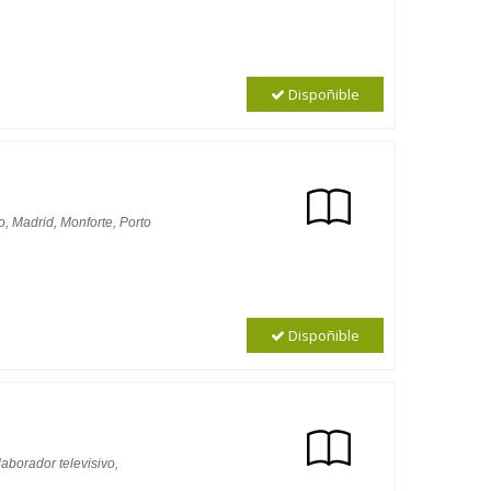
Dispoñible
, Madrid, Monforte, Porto
Dispoñible
aborador televisivo,