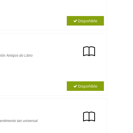
Dispoñible
ción Amigos do Libro
Dispoñible
sentimento tan universal