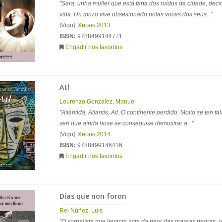
"Sara, unha muller que está farta dos ruídos da cidade, deci
vida. Un mozo vive obsesionado polas voces dos seus...
"
[Vigo]:
Xerais
,
2013
ISBN:
9788499144771
Engadir nos favoritos
Atl
Lourenzo González, Manuel
"Atlántida, Atlantis, Atl. O continente perdido. Moito se ten fa
sen que aínda hoxe se conseguise demostrar a...
"
[Vigo]:
Xerais
,
2014
ISBN:
9788499146416
Engadir nos favoritos
Días que non foron
Rei Núñez, Luís
"O xornalista que levanta acta da peor das mareas negras, 