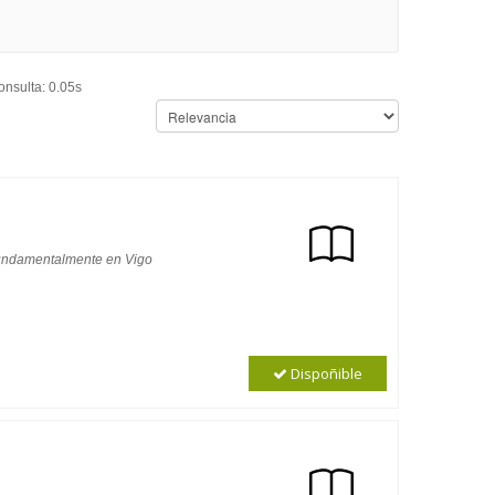
onsulta: 0.05s
 fundamentalmente en Vigo
Dispoñible