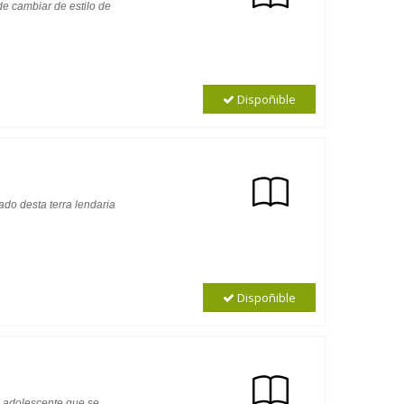
de cambiar de estilo de
Dispoñible
lado desta terra lendaria
Dispoñible
o adolescente que se