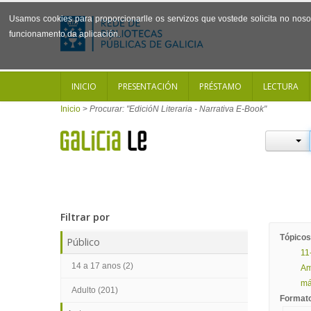
Usamos cookies para proporcionarlle os servizos que vostede solicita no noso 
funcionamento da aplicación.
INICIO
PRESENTACIÓN
PRÉSTAMO
LECTURA
Inicio
>
Procurar: "EdicióN Literaria - Narrativa E-Book"
Filtrar por
Tópicos
Público
11
14 a 17 anos (2)
Am
mái
Adulto (201)
Format