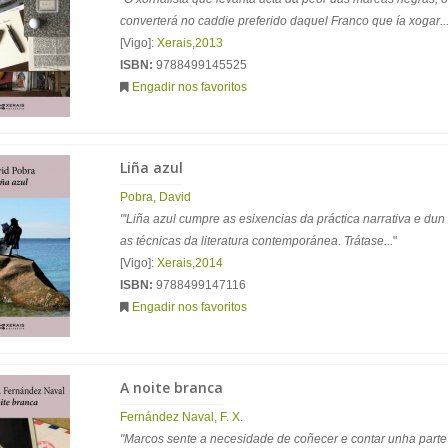
converterá no caddie preferido daquel Franco que ía xogar..
[Vigo]:
Xerais
,
2013
ISBN:
9788499145525
Engadir nos favoritos
Liña azul
Pobra, David
"'Liña azul cumpre as esixencias da práctica narrativa e du
as técnicas da literatura contemporánea. Trátase...
"
[Vigo]:
Xerais
,
2014
ISBN:
9788499147116
Engadir nos favoritos
A noite branca
Fernández Naval, F. X.
"Marcos sente a necesidade de coñecer e contar unha part