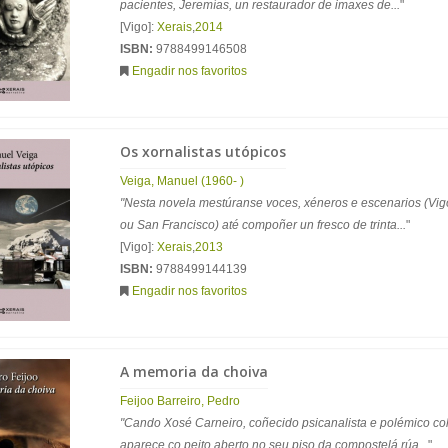
pacientes, Jeremías, un restaurador de imaxes de...
"
[Vigo]:
Xerais
,
2014
ISBN:
9788499146508
Engadir nos favoritos
Os xornalistas utópicos
Veiga, Manuel (1960- )
"Nesta novela mestúranse voces, xéneros e escenarios (Vigo
ou San Francisco) até compoñer un fresco de trinta...
"
[Vigo]:
Xerais
,
2013
ISBN:
9788499144139
Engadir nos favoritos
A memoria da choiva
Feijoo Barreiro, Pedro
"Cando Xosé Carneiro, coñecido psicanalista e polémico col
aparece co peito aberto no seu piso da compostelá rúa...
"