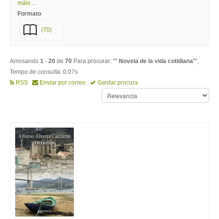
máis ...
Formato
(70)
Amosando
1
-
20
de
70
Para procurar:
'" Novela de la vida cotidiana"'
,
Tempo de consulta: 0.07s
RSS
Enviar por correo
Gardar procura