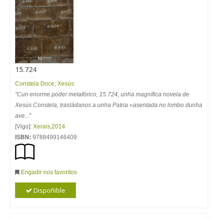
15.724
Constela Doce, Xesús
"Cun enorme poder metafórico, 15.724, unha magnífica novela de
Xesús Constela, trasládanos a unha Patria «asentada no lombo dunha
ave...
"
[Vigo]:
Xerais
,
2014
ISBN:
9788499146409
Engadir nos favoritos
Dispoñible