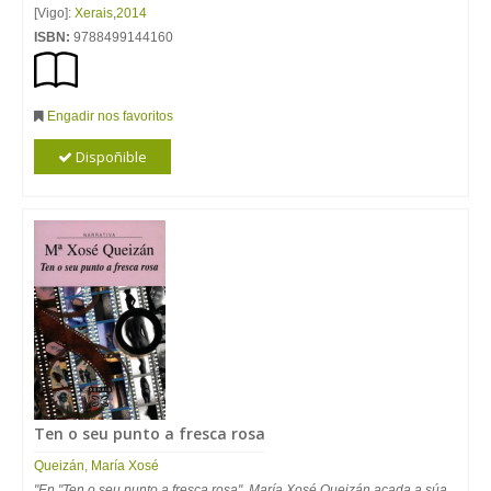
[Vigo]:
Xerais
,
2014
ISBN:
9788499144160
Engadir nos favoritos
Dispoñible
Ten o seu punto a fresca rosa
Queizán, María Xosé
"En "Ten o seu punto a fresca rosa", María Xosé Queizán acada a súa