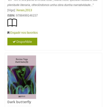
plenitude literaria, ofrecéndonos unha obra dunha narratividade...
"
[Vigo]:
Xerais
,
2013
ISBN:
9788499146157
Engadir nos favoritos
Dispoñible
Dark butterfly