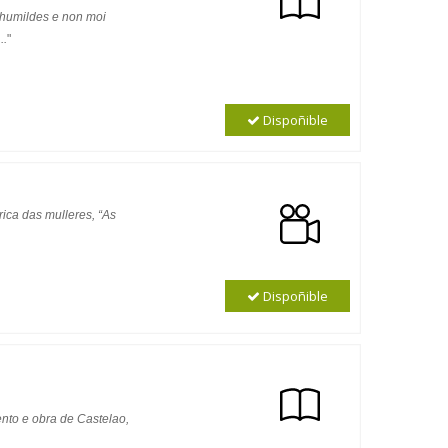
 humildes e non moi
..
"
Dispoñible
rica das mulleres, “As
Dispoñible
nto e obra de Castelao,