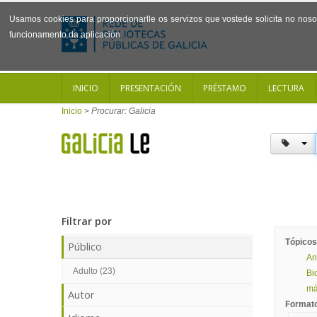
Usamos cookies para proporcionarlle os servizos que vostede solicita no noso 
funcionamento da aplicación.
INICIO
PRESENTACIÓN
PRÉSTAMO
LECTURA
Inicio
>
Procurar: Galicia
Filtrar por
Tópicos
Público
An
Adulto (23)
Bi
mái
Autor
Format