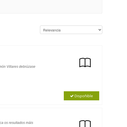
amón Villares debrúzase
Dispoñible
ica os resultados máis