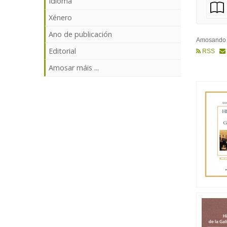
Idioma
Xénero
Ano de publicación
Amosand
Editorial
RSS
Amosar máis ...