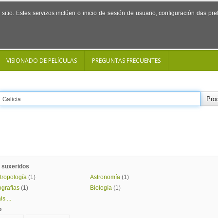
sitio. Estes servizos inclúen o inicio de sesión de usuario, configuración das p
VISIONADO DE PELÍCULAS
PREGUNTAS FRECUENTES
Proc
 suxeridos
tropología
(1)
Astronomía
(1)
ografías
(1)
Biología
(1)
s ...
o