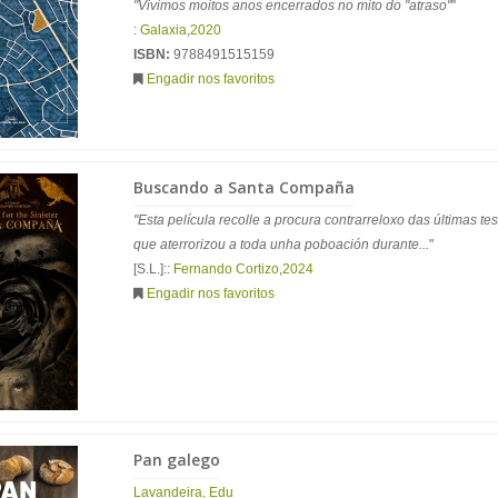
"Vivimos moitos anos encerrados no mito do "atraso"
"
:
Galaxia
,
2020
ISBN:
9788491515159
Engadir nos favoritos
Buscando a Santa Compaña
"Esta película recolle a procura contrarreloxo das últimas
que aterrorizou a toda unha poboación durante...
"
[S.L.]::
Fernando Cortizo
,
2024
Engadir nos favoritos
Pan galego
Lavandeira, Edu