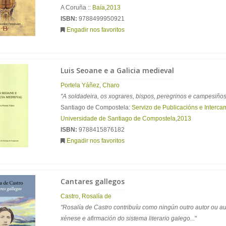
A Coruña ::
Baía
,
2013
ISBN:
9788499950921
Engadir nos favoritos
Luis Seoane e a Galicia medieval
Portela Yáñez, Charo
"A soldadeira, os xograres, bispos, peregrinos e campesiño
Santiago de Compostela:
Servizo de Publicacións e Intercam
Universidade de Santiago de Compostela
,
2013
ISBN:
9788415876182
Engadir nos favoritos
Cantares gallegos
Castro, Rosalía de
"Rosalía de Castro contribuíu como ningún outro autor ou a
xénese e afirmación do sistema literario galego...
"