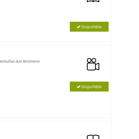
Dispoñible
 testemuñas dun fenómeno
Dispoñible