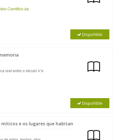
bio Científico da
Dispoñible
esmemoria
ca real entre o século V e
Dispoñible
 míticos e os lugares que habitan
 de mitos, lendas, ritos,