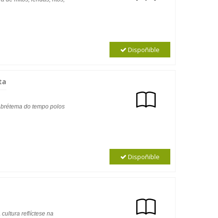
Dispoñible
ta
a brétema do tempo polos
Dispoñible
cultura reflíctese na