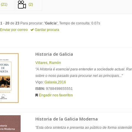
(21)
(2)
o
1
-
20
de
23
Para procurar:
'Galicia'
, Tempo de consulta: 0.07s
Enviar por correo
Gardar procura
Historia de Galicia
Villares, Ramón
"A Historia é esencial para entender a sociedade actual. R
sobre o noso pasado para procurar nel as principais...
"
Vigo:
Galaxia
,
2016
ISBN:
9788498655551
Engadir nos favoritos
Historia de la Galicia Moderna
"Esta obra sintetiza e presenta ao público de forma sistemát