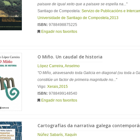
paisaxe de igual xeito que a paisaxe se espella na...
"
Santiago de Compostela:
Servizo de Publicacións e Intercam
Universidade de Santiago de Compostela
,
2013
ISBN:
9788498875225
Engadir nos favoritos
O Miño. Un caudal de historia
López Carreira, Anselmo
"O Miño, atravesando toda Galicia en diagonal (ou toda a Gal
constitúe un factor de primeira magnitude no...
"
Vigo:
Xerais
,
2015
ISBN:
9788499148540
Engadir nos favoritos
Cartografías da narrativa galega contempor
Núñez Sabarís, Xaquín