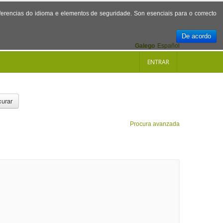
referencias do idioma e elementos de seguridade. Son esenciais para o correcto
De acordo
Galego
Español
ENTRAR
urar
Procura avanzada