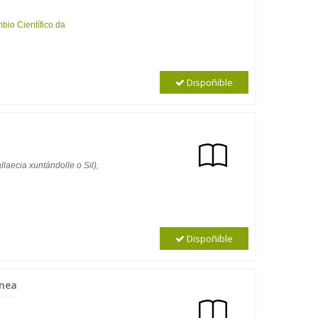
bio Científico da
Dispoñible
laecia xuntándolle o Sil),
Dispoñible
ánea