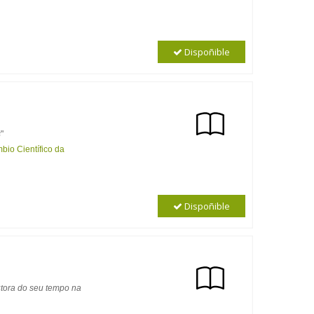
Dispoñible
s
"
bio Científico da
Dispoñible
utora do seu tempo na