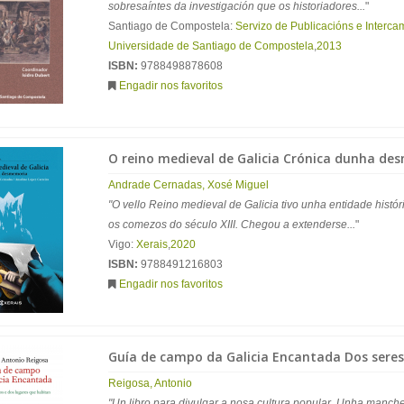
sobresaíntes da investigación que os historiadores...
"
Santiago de Compostela:
Servizo de Publicacións e Intercam
Universidade de Santiago de Compostela
,
2013
ISBN:
9788498878608
Engadir nos favoritos
O reino medieval de Galicia Crónica dunha d
Andrade Cernadas, Xosé Miguel
"O vello Reino medieval de Galicia tivo unha entidade históri
os comezos do século XIII. Chegou a extenderse...
"
Vigo:
Xerais
,
2020
ISBN:
9788491216803
Engadir nos favoritos
Guía de campo da Galicia Encantada Dos seres
Reigosa, Antonio
"Un libro para divulgar a nosa cultura popular. Unha manchea