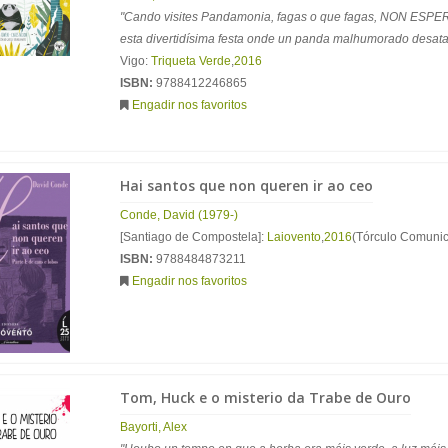
"Cando visites Pandamonia, fagas o que fagas, NON ESP
esta divertidísima festa onde un panda malhumorado desata.
Vigo:
Triqueta Verde
,
2016
ISBN:
9788412246865
Engadir nos favoritos
Hai santos que non queren ir ao ceo
Conde, David (1979-)
[Santiago de Compostela]:
Laiovento
,
2016
(Tórculo Comunic
ISBN:
9788484873211
Engadir nos favoritos
Tom, Huck e o misterio da Trabe de Ouro
Bayorti, Alex