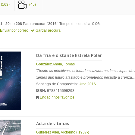
(163)
(45)
o
1
-
20
de
208
Para procurar:
'2016'
, Tempo de consulta: 0.06s
Enviar por correo
Gardar procura
Da fría e distante Estrela Polar
González Ahola, Tomás
"Desde as primitivas sociedades cazadoras das estepas do 
xentes dun futuro afastado e prometedor, persiste a crenza...
Santiago de Compostela:
Urco
,
2016
ISBN:
9788415699293
Engadir nos favoritos
Acta de vítimas
Gutiérrez Aller, Victorino ( 1937-)