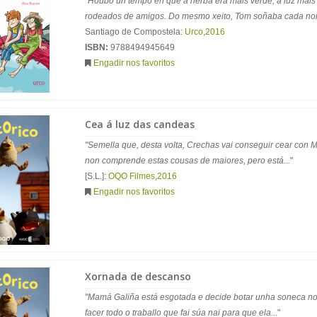
"Houbo un tempo en que a herba era máis verde, a luz máis 
rodeados de amigos. Do mesmo xeito, Tom soñaba cada noit
Santiago de Compostela:
Urco
,
2016
ISBN:
9788494945649
Engadir nos favoritos
Cea á luz das candeas
"Semella que, desta volta, Crechas vai conseguir cear con
non comprende estas cousas de maiores, pero está...
"
[S.L.]:
OQO Filmes
,
2016
Engadir nos favoritos
Xornada de descanso
"Mamá Galiña está esgotada e decide botar unha soneca no 
facer todo o traballo que fai súa nai para que ela...
"