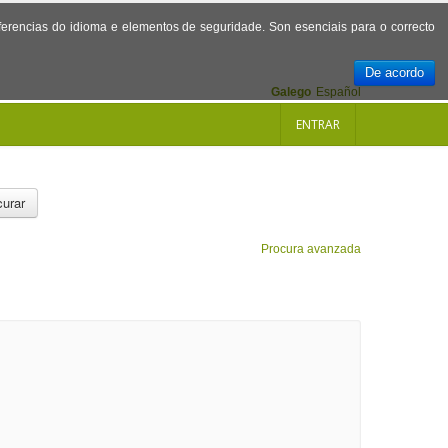
referencias do idioma e elementos de seguridade. Son esenciais para o correcto
De acordo
Galego
Español
ENTRAR
urar
Procura avanzada