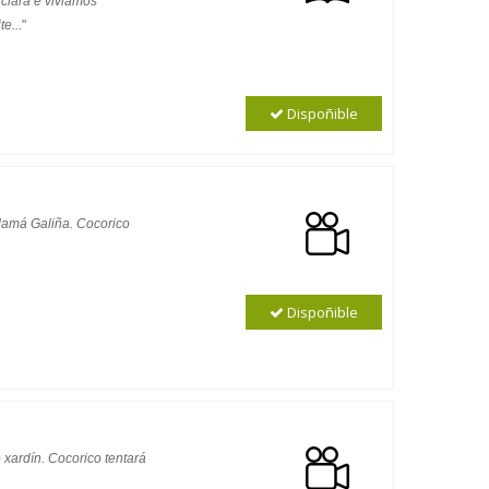
clara e viviamos
e...
"
Dispoñible
 Mamá Galiña. Cocorico
Dispoñible
xardín. Cocorico tentará