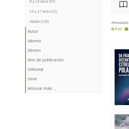
9 a 13 anos (37)
14 a 17 anos (12)
Adulto (126)
Amosand
RSS
Autor
Idioma
Xénero
Ano de publicación
Editorial
Serie
Amosar máis ...