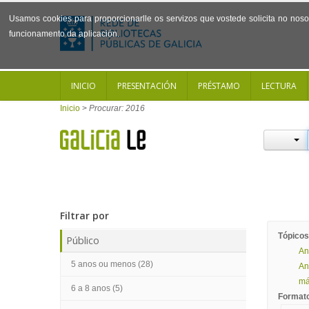
Usamos cookies para proporcionarlle os servizos que vostede solicita no noso 
funcionamento da aplicación.
INICIO
PRESENTACIÓN
PRÉSTAMO
LECTURA
Inicio
>
Procurar: 2016
Filtrar por
Tópicos
Público
An
5 anos ou menos (28)
An
mái
6 a 8 anos (5)
Format