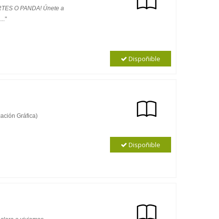
ERTES O PANDA! Únete a
..
"
Dispoñible
ación Gráfica)
Dispoñible