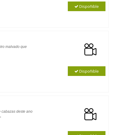
Dispoñible
nstro malvado que
Dispoñible
 e cabazas deste ano
"