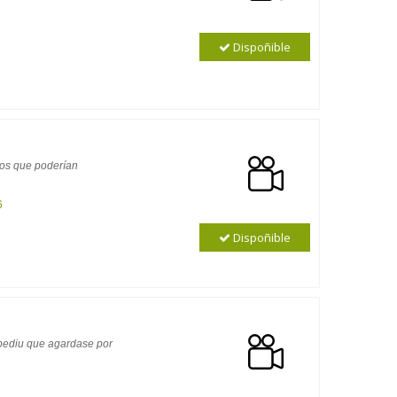
Dispoñible
dos que poderían
6
Dispoñible
 pediu que agardase por