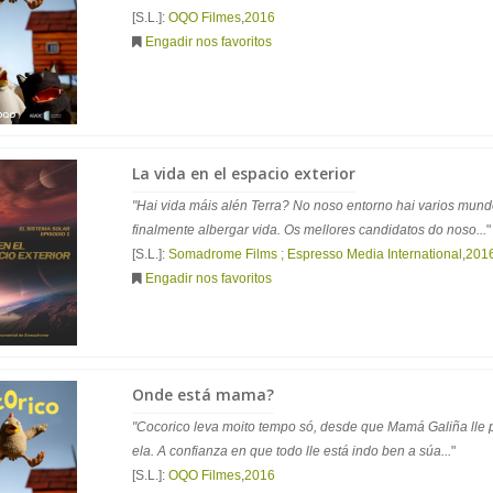
[S.L.]:
OQO Filmes
,
2016
Engadir nos favoritos
La vida en el espacio exterior
"Hai vida máis alén Terra? No noso entorno hai varios mun
finalmente albergar vida. Os mellores candidatos do noso...
"
[S.L.]:
Somadrome Films ; Espresso Media International
,
201
Engadir nos favoritos
Onde está mama?
"Cocorico leva moito tempo só, desde que Mamá Galiña lle
ela. A confianza en que todo lle está indo ben a súa...
"
[S.L.]:
OQO Filmes
,
2016