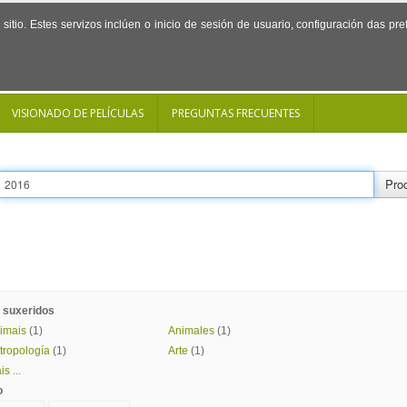
sitio. Estes servizos inclúen o inicio de sesión de usuario, configuración das p
VISIONADO DE PELÍCULAS
PREGUNTAS FRECUENTES
Proc
 suxeridos
imais
(1)
Animales
(1)
tropología
(1)
Arte
(1)
s ...
o