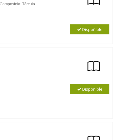
 Compostela: Tórculo
Dispoñible
Dispoñible