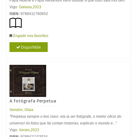
Papá Alberte e Papá Alexandre vano axudar a que todo saia moi ben.
"
Vigo:
Galaxia
,
2023
ISBN:
9788411760652
Engadir nos favoritos
Dispoñible
A fotógrafa Perpetua
Sendón, Olaia
"Perpetua sempre o tivo claro: ela ía ser fotógrafa, o mellor oficio do
universo! As fotos que fai contan historias, explican o mundo e...
"
Vigo:
Xerais
,
2023
ISBN:
9788411103534