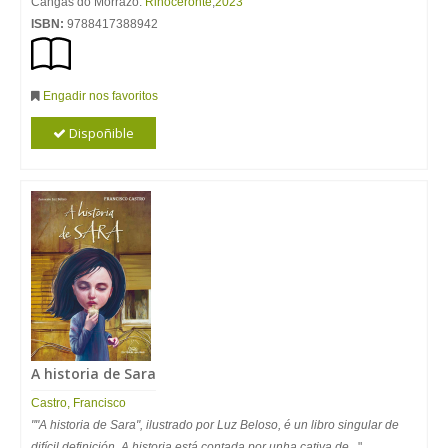
Cangas do Morrazo:
Rinoceronte
,
2023
ISBN:
9788417388942
Engadir nos favoritos
Dispoñible
A historia de Sara
Castro, Francisco
""A historia de Sara", ilustrado por Luz Beloso, é un libro singular de
difícil definición. A historia está contada por unha cativa de...
"