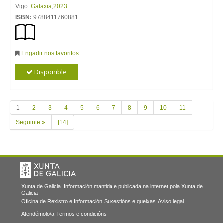
Vigo:
Galaxia
,
2023
ISBN:
9788411760881
Engadir nos favoritos
Dispoñible
1
2
3
4
5
6
7
8
9
10
11
Seguinte »
[14]
Xunta de Galicia. Información mantida e publicada na internet pola Xunta de
Galicia
Oficina de Rexistro e Información
Suxestións e queixas
Aviso legal
Atendémolo/a
Termos e condicións