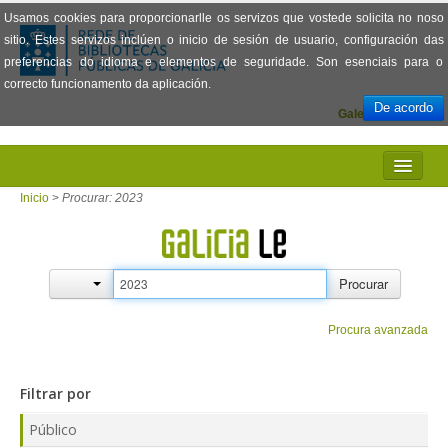
Usamos cookies para proporcionarlle os servizos que vostede solicita no noso
sitio. Estes servizos inclúen o inicio de sesión de usuario, configuración das
preferencias do idioma e elementos de seguridade. Son esenciais para o
correcto funcionamento da aplicación.
De acordo
Galego
Español
INICIO
Inicio
>
Procurar: 2023
PRESENTACIÓN
PRÉSTAMO
Procurar
LECTURA
Procura avanzada
VISIONADO DE PELÍCULAS
Filtrar por
PREGUNTAS FRECUENTES
Público