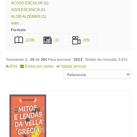
ACOSO ESCOLAR
(1)
ADOLESCENCIA
(1)
ALOIS ALZÉIMER
(1)
máis ...
Formato
(228)
(1)
(35)
Amosando
1
-
20
de
264
Para procurar:
'2023'
, Tempo de consulta: 0.07s
RSS
Enviar por correo
Gardar procura