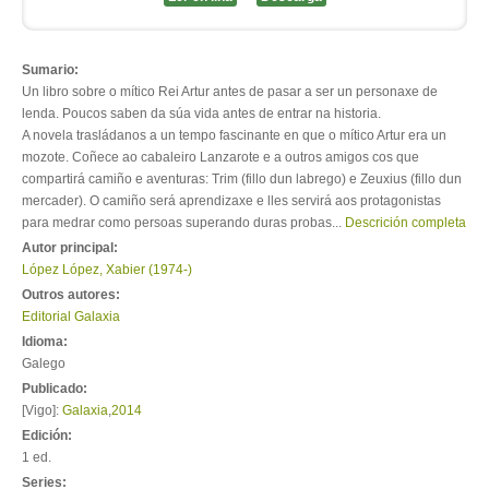
Sumario:
Un libro sobre o mítico Rei Artur antes de pasar a ser un personaxe de
lenda. Poucos saben da súa vida antes de entrar na historia.
A novela trasládanos a un tempo fascinante en que o mítico Artur era un
mozote. Coñece ao cabaleiro Lanzarote e a outros amigos cos que
compartirá camiño e aventuras: Trim (fillo dun labrego) e Zeuxius (fillo dun
mercader). O camiño será aprendizaxe e lles servirá aos protagonistas
para medrar como persoas superando duras probas...
Descrición completa
Autor principal:
López López, Xabier (1974-)
Outros autores:
Editorial Galaxia
Idioma:
Galego
Publicado:
[Vigo]:
Galaxia
,
2014
Edición:
1 ed.
Series: