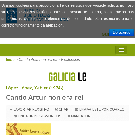
Usamos cookies para proporcionarlle os servizos que vostede solicita no noso
sitio. Estes servizos inclúen o inicio de sesión de usuario, configuración das
preferencias do idioma e elementos de seguridade. Son esenciais para o
correcto funcionamento da aplicación.
De acordo
Galego
Español
INICIO
Inicio
>
Cando Artur non era rei
>
Existencias
PRESENTACIÓN
PRÉSTAMO
López López, Xabier (1974-)
Cando Artur non era rei
LECTURA
VISIONADO DE PELÍCULAS
EXPORTAR REXISTRO
CITAR
ENVIAR ESTE POR CORREO
ENGADIR NOS FAVORITOS
MARCADOR
PREGUNTAS FRECUENTES