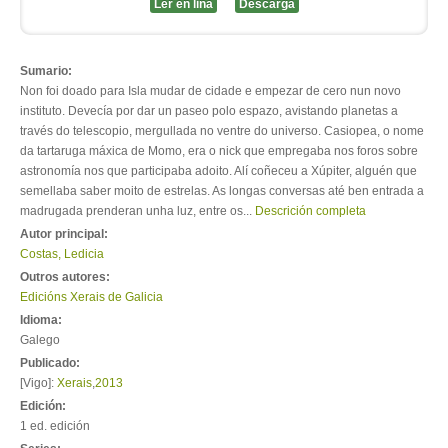
Ler en liña
Descarga
Sumario:
Non foi doado para Isla mudar de cidade e empezar de cero nun novo
instituto. Devecía por dar un paseo polo espazo, avistando planetas a
través do telescopio, mergullada no ventre do universo. Casiopea, o nome
da tartaruga máxica de Momo, era o nick que empregaba nos foros sobre
astronomía nos que participaba adoito. Alí coñeceu a Xúpiter, alguén que
semellaba saber moito de estrelas. As longas conversas até ben entrada a
madrugada prenderan unha luz, entre os...
Descrición completa
Autor principal:
Costas, Ledicia
Outros autores:
Edicións Xerais de Galicia
Idioma:
Galego
Publicado:
[Vigo]:
Xerais
,
2013
Edición:
1 ed. edición