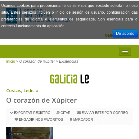
Usamos cookies para proporcionarlle os servizos que vostede solicita no noso
sitio. Estes servizos inclúen o inicio de sesión de usuario, configuración das
preferencias do idioma e elementos de seguridade. Son esenciais para o
correcto funcionamento da aplicación.
De acordo
Galego
Español
INICIO
Inicio
>
O corazón de Xúpiter
>
Existencias
PRESENTACIÓN
PRÉSTAMO
Costas, Ledicia
O corazón de Xúpiter
LECTURA
VISIONADO DE PELÍCULAS
EXPORTAR REXISTRO
CITAR
ENVIAR ESTE POR CORREO
ENGADIR NOS FAVORITOS
MARCADOR
PREGUNTAS FRECUENTES