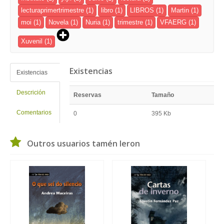
lecturaprimertrimestre
(1)
libro
(1)
LIBROS
(1)
Martin
(1)
moi
(1)
Novela
(1)
Nuria
(1)
trimestre
(1)
VFAERG
(1)
Xuvenil
(1)
Existencias
Existencias
Descrición
Reservas
Tamaño
Comentarios
0
395 Kb
Outros usuarios tamén leron