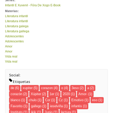
Series:
Infantil E Xuvenil - Fóra De Xogo E-Book
Materias:
Literatura infantil
Literatura infantil
Literatura galega
Literatura gallega
Adolescentes
Adolescentes
Amor
Amor
Vida real
Vida real
Social:
Etiquetas
de
(6)
xupiter
(5)
corazon
(4)
o
(4)
3eso
(2)
a
(2)
corazón
(2)
Xúpiter
(2)
1er
(1)
2020
(1)
Amor-
(1)
blanco
(1)
chulo
(1)
Cor
(1)
Cz
(1)
Emotivo
(1)
eso
(1)
Favorito
(1)
gallego
(1)
ieselviña
(1)
infantis
(1)
Instituto
(1)
jkjk
(1)
Junio
(1)
lectura
(1)