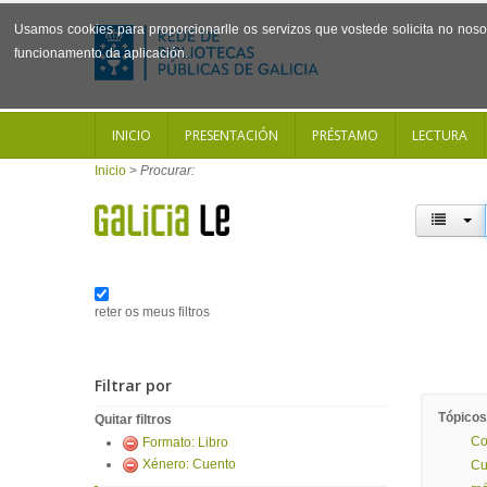
Usamos cookies para proporcionarlle os servizos que vostede solicita no noso 
funcionamento da aplicación.
INICIO
PRESENTACIÓN
PRÉSTAMO
LECTURA
Inicio
>
Procurar:
reter os meus filtros
Filtrar por
Tópicos
Quitar filtros
Co
Formato: Libro
Xénero: Cuento
Cu