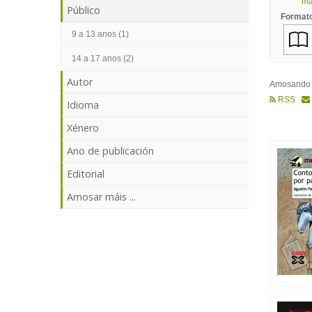
mái
Público
Format
9 a 13 anos (1)
14 a 17 anos (2)
Autor
Amosand
RSS
Idioma
Xénero
Ano de publicación
Editorial
Amosar máis ...