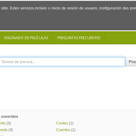
sitio. Estes servizos inclúen o inicio de sesión de usuario, configuración das p
VISIONADO DE PELÍCULAS
PREGUNTAS FRECUENTES
Proc
 suxeridos
nto
(3)
Contos
(1)
ento
(3)
Cuentos
(1)