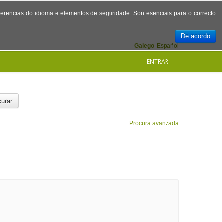
referencias do idioma e elementos de seguridade. Son esenciais para o correcto
De acordo
Galego
Español
ENTRAR
urar
Procura avanzada