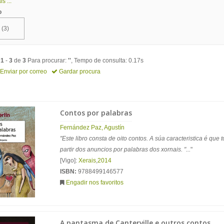
s ...
o
(3)
o
1
-
3
de
3
Para procurar:
''
, Tempo de consulta: 0.17s
Enviar por correo
Gardar procura
Contos por palabras
Fernández Paz, Agustín
"Este libro consta de oito contos. A súa caracteristica é que
partir dos anuncios por palabras dos xornais. "...
"
[Vigo]:
Xerais
,
2014
ISBN:
9788499146577
Engadir nos favoritos
A pantasma de Canterville e outros contos