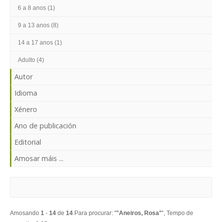
ENTRAR
6 a 8 anos (1)
9 a 13 anos (8)
14 a 17 anos (1)
Adulto (4)
Autor
Idioma
Xénero
Ano de publicación
Editorial
Amosar máis ...
Amosando
1
-
14
de
14
Para procurar:
'"Aneiros, Rosa"'
, Tempo de