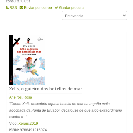
consulta: 0.05s
RSS
Enviar por correo
Gardar procura
Xelís, o guieiro das botellas de mar
Aneiros
,
Rosa
"Cando Xelís descubriu aquela botella de mar na regaña máis
agochada da Punta de Bruaboi, decatouse de que algo extraordinario
estaba a...
"
Vigo:
Xerais
,
2019
ISBN:
9788491215974