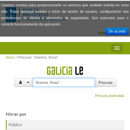
Usamos cookies para proporcionarlle os servizos que vostede solicita no noso
sitio. Estes servizos inclúen o inicio de sesión de usuario, configuración das
preferencias do idioma e elementos de seguridade. Son esenciais para o
correcto funcionamento da aplicación.
De acordo
Galego
Español
INICIO
Inicio
>
Procurar: "Aneiros, Rosa"
PRESENTACIÓN
PRÉSTAMO
Procurar
LECTURA
Procura avanzada
VISIONADO DE PELÍCULAS
Filtrar por
PREGUNTAS FRECUENTES
Público