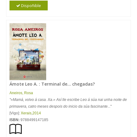
Dispoñible
Ámote Leo A. : Terminal de... chegadas?
Aneiros
,
Rosa
"«Mamá, volvo á casa. Xa.» Así lle escribe Leo á súa nai unha noite de
primavera, catro meses despois do inicio da súa fascinante...
"
[Vigo]:
Xerais
,
2014
ISBN:
9788499147185