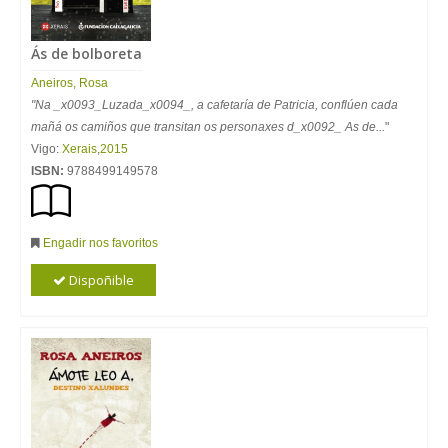
Ás de bolboreta
Aneiros
,
Rosa
"Na _x0093_Luzada_x0094_, a cafetaría de Patricia, conflúen cada
mañá os camiños que transitan os personaxes d_x0092_ As de...
"
Vigo:
Xerais
,
2015
ISBN:
9788499149578
Engadir nos favoritos
Dispoñible