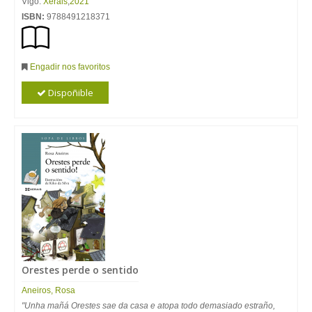
Vigo:
Xerais
,
2021
ISBN:
9788491218371
Engadir nos favoritos
Dispoñible
Orestes perde o sentido
Aneiros
,
Rosa
"Unha mañá Orestes sae da casa e atopa todo demasiado estraño,