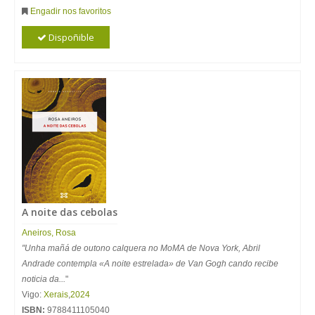
Engadir nos favoritos
Dispoñible
A noite das cebolas
Aneiros
,
Rosa
"Unha mañá de outono calquera no MoMA de Nova York, Abril
Andrade contempla «A noite estrelada» de Van Gogh cando recibe
noticia da...
"
Vigo:
Xerais
,
2024
ISBN:
9788411105040