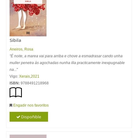
Sibila
Aneiros
,
Rosa
"É noite, a marea vai para arriba e chove a esmadrasar cando unha
muller penetra ás agochadas nunha illa practicamente inexpugnable
na...
"
Vigo:
Xerais
,
2021
ISBN:
9788491218968
Engadir nos favoritos
Dispoñible