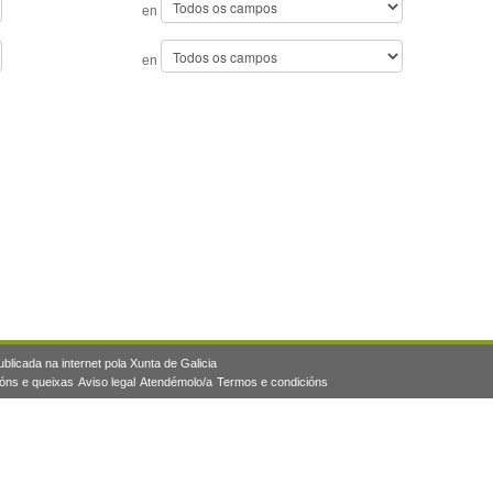
en
en
blicada na internet pola Xunta de Galicia
óns e queixas
Aviso legal
Atendémolo/a
Termos e condicións