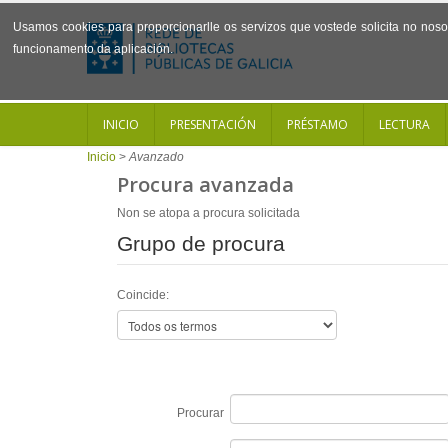
Usamos cookies para proporcionarlle os servizos que vostede solicita no noso 
funcionamento da aplicación.
INICIO
PRESENTACIÓN
PRÉSTAMO
LECTURA
Inicio
>
Avanzado
Procura avanzada
Non se atopa a procura solicitada
Grupo de procura
Coincide:
Procurar