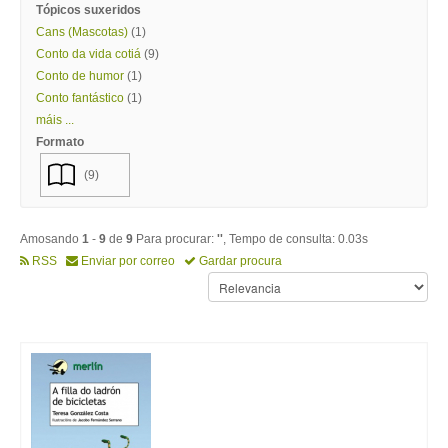
Tópicos suxeridos
Cans (Mascotas)
(1)
Conto da vida cotiá
(9)
Conto de humor
(1)
Conto fantástico
(1)
máis ...
Formato
(9)
Amosando
1
-
9
de
9
Para procurar:
''
, Tempo de consulta: 0.03s
RSS
Enviar por correo
Gardar procura