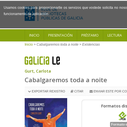
Usamos cookies para proporcionarlle os servizos que vostede solicita no noso 
funcionamento da aplicación.
INICIO
PRESENTACIÓN
PRÉSTAMO
LECTURA
Inicio
>
Cabalgaremos toda a noite
>
Existencias
Gurt, Carlota
Cabalgaremos toda a noite
EXPORTAR REXISTRO
CITAR
ENVIAR ESTE POR C
Formatos dis
Formato 