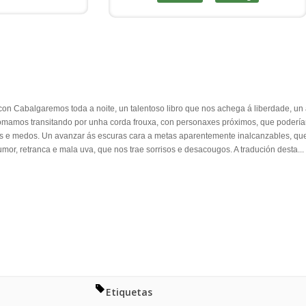
a con Cabalgaremos toda a noite, un talentoso libro que nos achega á liberdade, u
mamos transitando por unha corda frouxa, con personaxes próximos, que podería
s e medos. Un avanzar ás escuras cara a metas aparentemente inalcanzables, que
mor, retranca e mala uva, que nos trae sorrisos e desacougos. A tradución desta...
Etiquetas