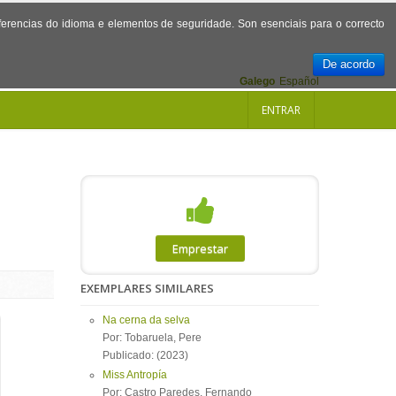
referencias do idioma e elementos de seguridade. Son esenciais para o correcto
De acordo
Galego
Español
ENTRAR
Emprestar
EXEMPLARES SIMILARES
Na cerna da selva
Por: Tobaruela, Pere
Publicado: (2023)
Miss Antropía
Por: Castro Paredes, Fernando