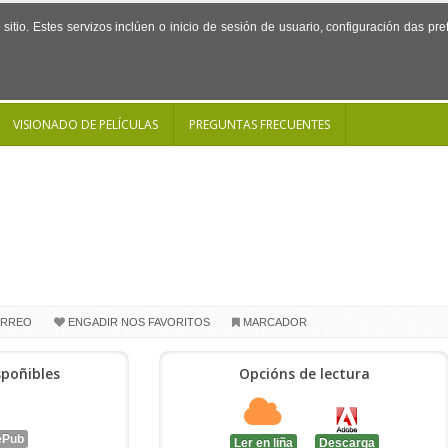
sitio. Estes servizos inclúen o inicio de sesión de usuario, configuración das p
VISIONADO DE PELÍCULAS
PREGUNTAS FRECUENTES
ORREO
ENGADIR NOS FAVORITOS
MARCADOR
poñibles
Opcións de lectura
ePub
Ler en liña
Descarga