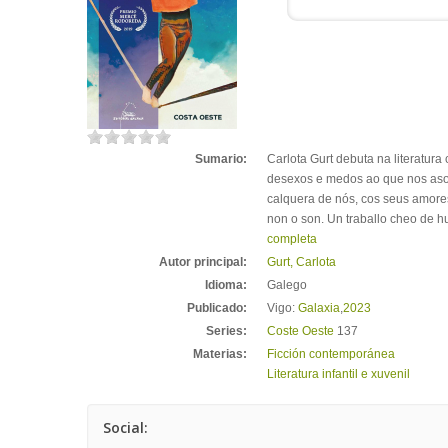
Sumario:
Carlota Gurt debuta na literatur
desexos e medos ao que nos aso
calquera de nós, cos seus amore
non o son. Un traballo cheo de hu
completa
Autor principal:
Gurt, Carlota
Idioma:
Galego
Publicado:
Vigo:
Galaxia
,
2023
Series:
Coste Oeste
137
Materias:
Ficción contemporánea
Literatura infantil e xuvenil
Social: