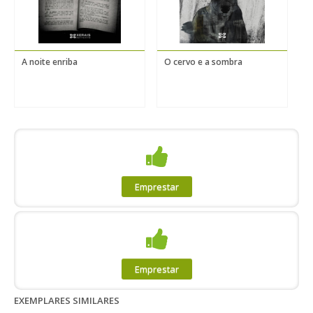
A noite enriba
O cervo e a sombra
T
Emprestar
Emprestar
EXEMPLARES SIMILARES