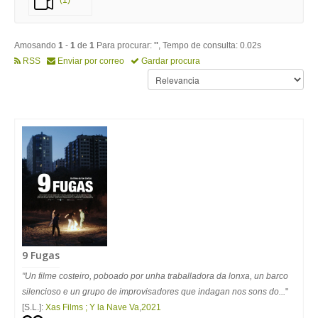
(1)
Amosando
1
-
1
de
1
Para procurar:
''
, Tempo de consulta: 0.02s
RSS
Enviar por correo
Gardar procura
9 Fugas
"Un filme costeiro, poboado por unha traballadora da lonxa, un barco
silencioso e un grupo de improvisadores que indagan nos sons do...
"
[S.L.]:
Xas Films ; Y la Nave Va
,
2021