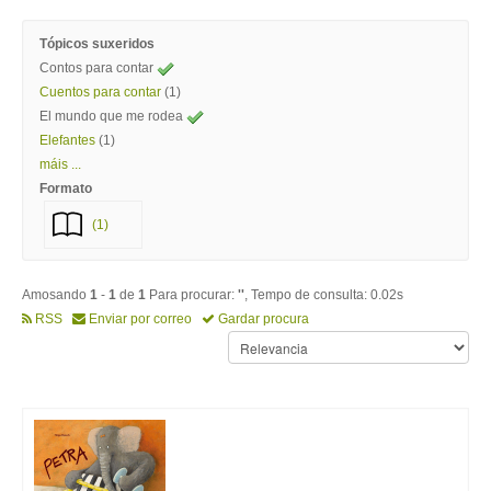
Tópicos suxeridos
Contos para contar
Cuentos para contar
(1)
El mundo que me rodea
Elefantes
(1)
máis ...
Formato
(1)
Amosando
1
-
1
de
1
Para procurar:
''
, Tempo de consulta: 0.02s
RSS
Enviar por correo
Gardar procura