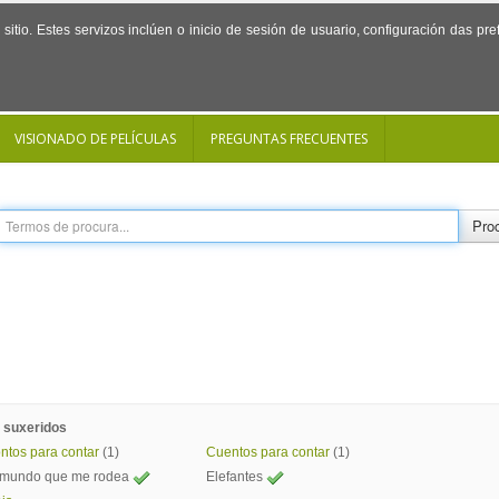
sitio. Estes servizos inclúen o inicio de sesión de usuario, configuración das p
VISIONADO DE PELÍCULAS
PREGUNTAS FRECUENTES
Proc
 suxeridos
ntos para contar
(1)
Cuentos para contar
(1)
 mundo que me rodea
Elefantes