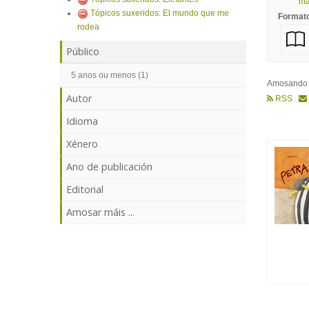
mái
Tópicos suxeridos: El mundo que me
Format
rodea
Público
5 anos ou menos (1)
Amosand
Autor
RSS
Idioma
Xénero
Ano de publicación
Editorial
Amosar máis ...