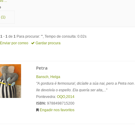
s ...
o
(1)
o
1
-
1
de
1
Para procurar:
''
, Tempo de consulta: 0.02s
Enviar por correo
Gardar procura
Petra
Bansch, Helga
"A gordura é fermosura!, dicíalle a súa nai, pero a Petra non
lle devolvía o espello. Ela quería ser alta,...
"
Pontevedra:
OQO
,
2014
ISBN:
9788498715200
Engadir nos favoritos