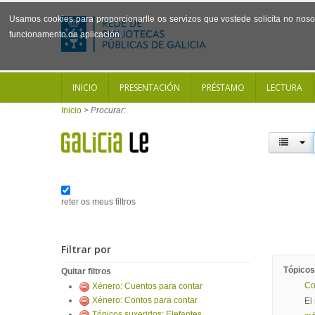
Usamos cookies para proporcionarlle os servizos que vostede solicita no noso 
funcionamento da aplicación.
INICIO
PRESENTACIÓN
PRÉSTAMO
LECTURA
Inicio
>
Procurar:
reter os meus filtros
Filtrar por
Tópicos
Quitar filtros
Co
Xénero: Cuentos para contar
Xénero: Contos para contar
El
Tópicos suxeridos: Elefantes