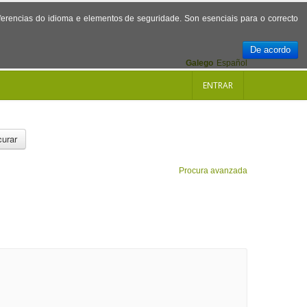
referencias do idioma e elementos de seguridade. Son esenciais para o correcto
De acordo
Galego
Español
ENTRAR
urar
Procura avanzada