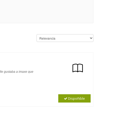
 lle gustaba a imaxe que
Dispoñible