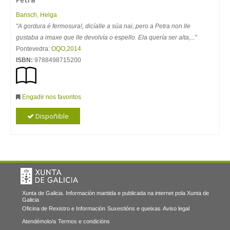
Bansch, Helga
"A gordura é fermosura!, dicíalle a súa nai, pero a Petra non lle
gustaba a imaxe que lle devolvía o espello. Ela quería ser alta,...
"
Pontevedra:
OQO
,
2014
ISBN:
9788498715200
Engadir nos favoritos
Dispoñible
Xunta de Galicia. Información mantida e publicada na internet pola Xunta de
Galicia
Oficina de Rexistro e Información
Suxestións e queixas
Aviso legal
Atendémolo/a
Termos e condicións