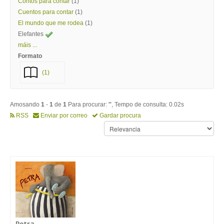
Contos para contar
(1)
Cuentos para contar
(1)
El mundo que me rodea
(1)
Elefantes
máis ...
Formato
(1)
Amosando
1
-
1
de
1
Para procurar:
''
, Tempo de consulta: 0.02s
RSS
Enviar por correo
Gardar procura
Petra