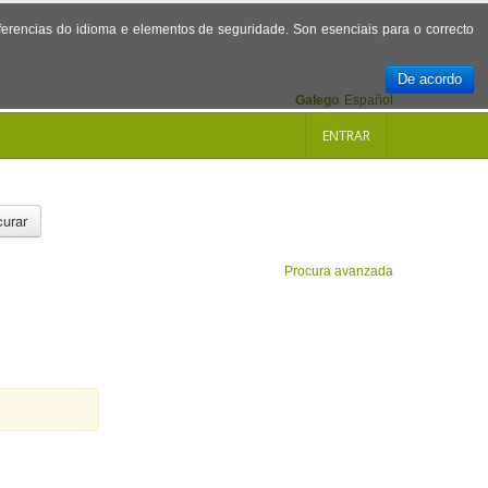
referencias do idioma e elementos de seguridade. Son esenciais para o correcto
De acordo
Galego
Español
ENTRAR
urar
Procura avanzada