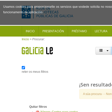
Usamos cookies para proporcionarlle os servizos que vostede solicita no noso 
funcionamento da aplicación.
INICIO
PRESENTACIÓN
PRÉSTAMO
LECTURA
Inicio
>
Procurar:
reter os meus filtros
¡Sen resultad
A súa procura -
- Non
Quitar filtros