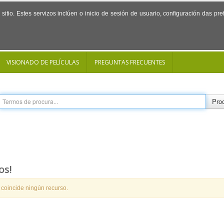
sitio. Estes servizos inclúen o inicio de sesión de usuario, configuración das p
VISIONADO DE PELÍCULAS
PREGUNTAS FRECUENTES
Proc
os!
 coincide ningún recurso.