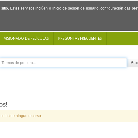
sitio. Estes servizos inclúen o inicio de sesión de usuario, configuración das p
VISIONADO DE PELÍCULAS
PREGUNTAS FRECUENTES
Proc
os!
 coincide ningún recurso.