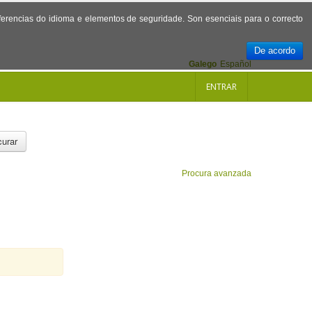
referencias do idioma e elementos de seguridade. Son esenciais para o correcto
De acordo
Galego
Español
ENTRAR
urar
Procura avanzada