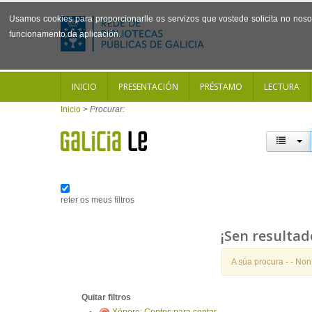
Usamos cookies para proporcionarlle os servizos que vostede solicita no noso 
funcionamento da aplicación.
INICIO
PRESENTACIÓN
PRÉSTAMO
LECTURA
Inicio
>
Procurar:
reter os meus filtros
¡Sen resultad
A súa procura -
- Non
Quitar filtros