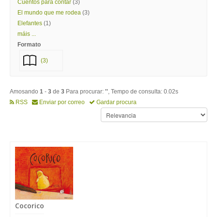
Cuentos para contar
(3)
El mundo que me rodea
(3)
Elefantes
(1)
máis ...
Formato
(3)
Amosando
1
-
3
de
3
Para procurar:
''
, Tempo de consulta: 0.02s
RSS
Enviar por correo
Gardar procura
Cocorico