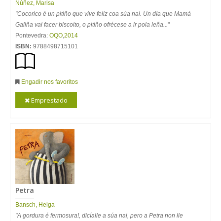
Núñez, Marisa
"Cocorico é un pitiño que vive feliz coa súa nai. Un día que Mamá
Galiña vai facer biscoito, o pitiño ofrécese a ir pola leña...
"
Pontevedra:
OQO
,
2014
ISBN:
9788498715101
Engadir nos favoritos
Emprestado
Petra
Bansch, Helga
"A gordura é fermosura!, dicíalle a súa nai, pero a Petra non lle