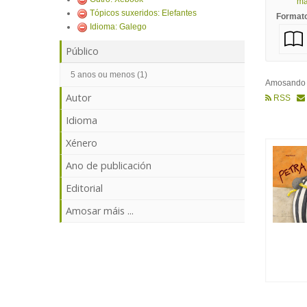
mái
Tópicos suxeridos: Elefantes
Format
Idioma: Galego
Público
5 anos ou menos (1)
Amosand
Autor
RSS
Idioma
Xénero
Ano de publicación
Editorial
Amosar máis ...