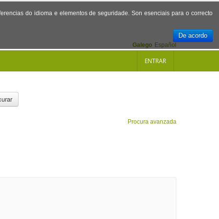
referencias do idioma e elementos de seguridade. Son esenciais para o correcto
De acordo
Galego
Español
ENTRAR
urar
Procura avanzada