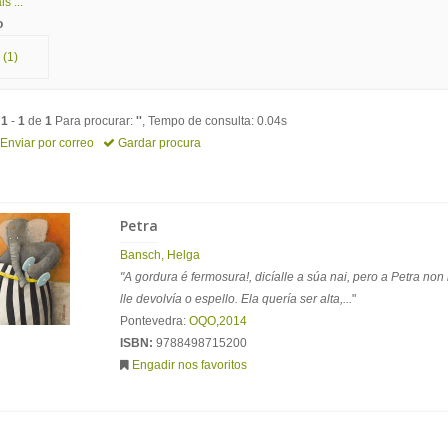
s ...
o
(1)
o
1
-
1
de
1
Para procurar:
''
, Tempo de consulta: 0.04s
Enviar por correo
Gardar procura
Petra
Bansch, Helga
"A gordura é fermosura!, dicíalle a súa nai, pero a Petra non
lle devolvía o espello. Ela quería ser alta,...
"
Pontevedra:
OQO
,
2014
ISBN:
9788498715200
Engadir nos favoritos