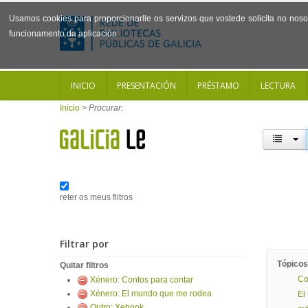
Usamos cookies para proporcionarlle os servizos que vostede solicita no noso 
funcionamento da aplicación.
INICIO
PRESENTACIÓN
PRÉSTAMO
LECTURA
Inicio
>
Procurar:
reter os meus filtros
Filtrar por
Tópicos
Quitar filtros
Co
Xénero: Contos para contar
Xénero: El mundo que me rodea
El
Outro: Xebook