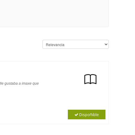
 lle gustaba a imaxe que
Dispoñible