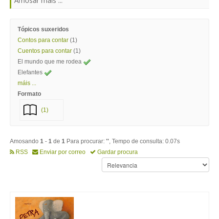
Amosar máis ...
Tópicos suxeridos
Contos para contar
(1)
Cuentos para contar
(1)
El mundo que me rodea
Elefantes
máis ...
Formato
(1)
Amosando
1
-
1
de
1
Para procurar:
''
, Tempo de consulta: 0.07s
RSS
Enviar por correo
Gardar procura