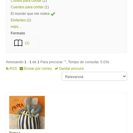
Contos para contar
(1)
Cuentos para contar
(1)
El mundo que me rodea
Elefantes
(1)
máis ...
Formato
(1)
Amosando
1
-
1
de
1
Para procurar:
''
, Tempo de consulta: 0.03s
RSS
Enviar por correo
Gardar procura
Petra