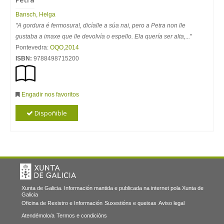
Bansch, Helga
"A gordura é fermosura!, dicíalle a súa nai, pero a Petra non lle
gustaba a imaxe que lle devolvía o espello. Ela quería ser alta,...
"
Pontevedra:
OQO
,
2014
ISBN:
9788498715200
Engadir nos favoritos
Dispoñible
Xunta de Galicia. Información mantida e publicada na internet pola Xunta de
Galicia
Oficina de Rexistro e Información
Suxestións e queixas
Aviso legal
Atendémolo/a
Termos e condicións