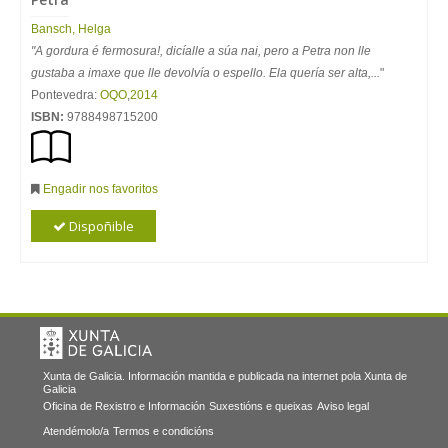
Bansch, Helga
"A gordura é fermosura!, dicíalle a súa nai, pero a Petra non lle
gustaba a imaxe que lle devolvía o espello. Ela quería ser alta,...
"
Pontevedra:
OQO
,
2014
ISBN:
9788498715200
Engadir nos favoritos
Dispoñible
Xunta de Galicia. Información mantida e publicada na internet pola Xunta de
Galicia
Oficina de Rexistro e Información
Suxestións e queixas
Aviso legal
Atendémolo/a
Termos e condicións