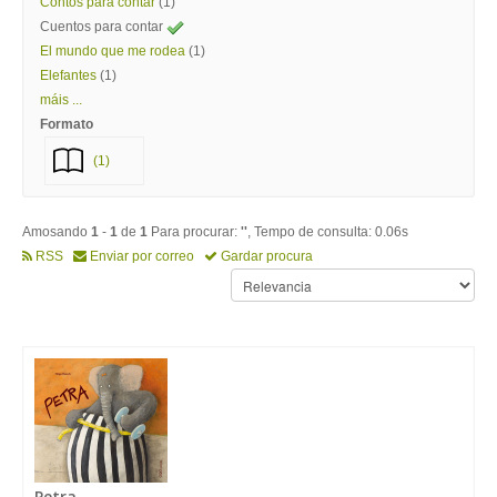
Contos para contar
(1)
Cuentos para contar
El mundo que me rodea
(1)
Elefantes
(1)
máis ...
Formato
(1)
Amosando
1
-
1
de
1
Para procurar:
''
, Tempo de consulta: 0.06s
RSS
Enviar por correo
Gardar procura
Petra