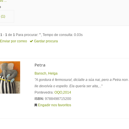
s ...
o
(1)
o
1
-
1
de
1
Para procurar:
''
, Tempo de consulta: 0.03s
Enviar por correo
Gardar procura
Petra
Bansch, Helga
"A gordura é fermosura!, dicíalle a súa nai, pero a Petra non
lle devolvía o espello. Ela quería ser alta,...
"
Pontevedra:
OQO
,
2014
ISBN:
9788498715200
Engadir nos favoritos