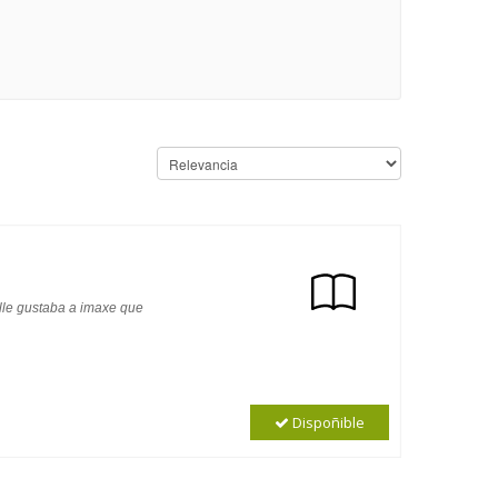
 lle gustaba a imaxe que
Dispoñible