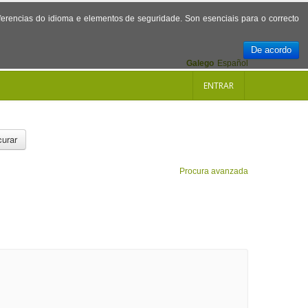
referencias do idioma e elementos de seguridade. Son esenciais para o correcto
De acordo
Galego
Español
ENTRAR
urar
Procura avanzada