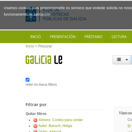
Usamos cookies para proporcionarlle os servizos que vostede solicita no noso 
funcionamento da aplicación.
INICIO
PRESENTACIÓN
PRÉSTAMO
LECTURA
Inicio
>
Procurar:
reter os meus filtros
Filtrar por
Tópicos
Quitar filtros
Co
Xénero: Contos para contar
Autor: Bansch, Helga
El
Outro: Xebook