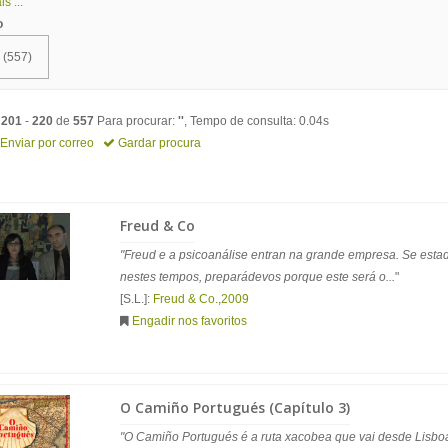
s ...
o
(557)
o
201
-
220
de
557
Para procurar:
''
, Tempo de consulta: 0.04s
Enviar por correo
Gardar procura
Freud & Co
"Freud e a psicoanálise entran na grande empresa. Se estad
nestes tempos, preparádevos porque este será o...
"
[S.L.]:
Freud & Co.
,
2009
Engadir nos favoritos
O Camiño Portugués (Capítulo 3)
"O Camiño Portugués é a ruta xacobea que vai desde Lisbo