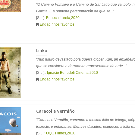
"O Camiño Primitivo é o Camiño de Santiago que vai polo int
Galicia. É a primeira peregrinación da que se...
"
[S.L.]:
Boneca Lareta
,
2020
Engadir nos favoritos
Linko
"Nun futuro devastado pola guerra global, Kurt, un enxeñei
que se considera o derradeiro representante da orde...
"
[S.L.]::
Ignacio Benedeti Cinema
,
2010
Engadir nos favoritos
Caracol e Vermiño
"Caracol e Vermiño, comendo a mesma folla de leituga, at
traxecto, e enfádanse. Mentres discuten, esquecen a folla e..
[S.L.]:
OQO Filmes
,
2010