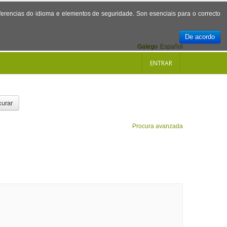
referencias do idioma e elementos de seguridade. Son esenciais para o correcto
De acordo
Galego
Español
ENTRAR
urar
Procura avanzada