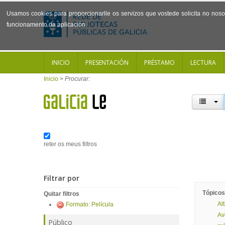
Usamos cookies para proporcionarlle os servizos que vostede solicita no noso 
funcionamento da aplicación.
INICIO
PRESENTACIÓN
PRÉSTAMO
LECTURA
Inicio
>
Procurar:
reter os meus filtros
Filtrar por
Tópicos
Quitar filtros
Al
Formato: Película
Av
Público