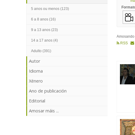
mái
Format
5 anos ou menos (123)
6 a 8 anos (16)
9 a 13 anos (23)
Amosand
14 a 17 anos (4)
RSS
Adulto (391)
Autor
Idioma
Xénero
Ano de publicación
Editorial
Amosar máis ...