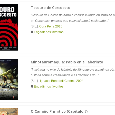
Tesouro de Corcoesto
"Tesouro de Corcoesto narra o conflito xurdido en torno ao 
en Corcoesto, un caso que convulsionou á sociedade...
"
[S.L.]:
Cora Peña
,
2015
Engadir nos favoritos
Minotauromaquia: Pablo en el laberinto
"Inspirada no mito do labirinto do Minotauro e a partir da o
historia sobre a creatividade e as decisións do...
"
[S.L.]::
Ignacio Benedeti Cinema
,
2004
Engadir nos favoritos
O Camiño Primitivo (Capítulo 7)