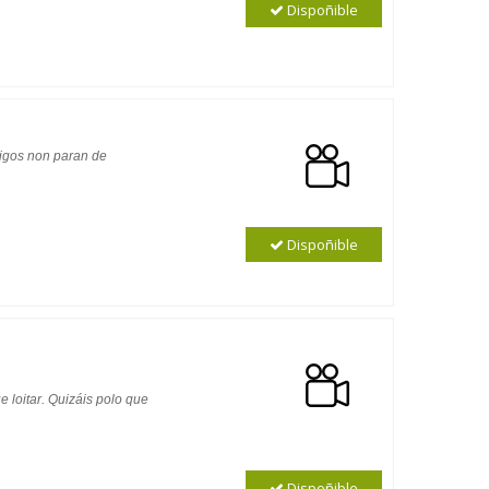
Dispoñible
migos non paran de
Dispoñible
e loitar. Quizáis polo que
Dispoñible