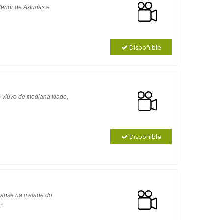
erior de Asturias e
Dispoñible
ro viúvo de mediana idade,
Dispoñible
ópanse na metade do
.
"