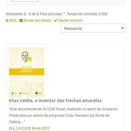
Amosando
1
-
1
de
1
Para procurar:
''
, Tempo de consulta: 0.03s
RSS
Enviar por correo
Gardar procura
Elías Valiña, o inventor das frechas amarelas
"Este documental de ACUDE Rural, realizado co apoio de Arraianos
Producións ao abeiro do programa O teu Xacobeo da Xunta de
Galicia,...
"
[S.L.]:
ACUDE Rural
,
2022