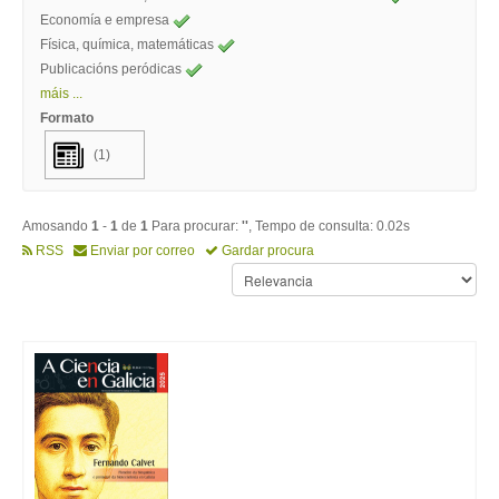
Economía e empresa
Física, química, matemáticas
Publicacións peródicas
máis ...
Formato
(1)
Amosando
1
-
1
de
1
Para procurar:
''
, Tempo de consulta: 0.02s
RSS
Enviar por correo
Gardar procura