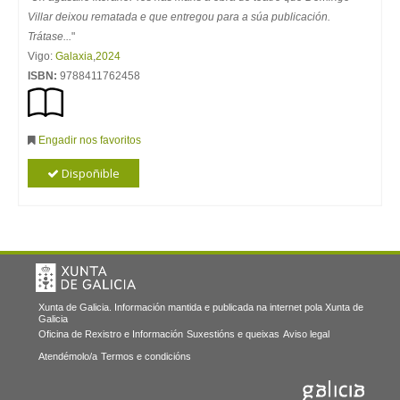
Villar deixou rematada e que entregou para a súa publicación.
Trátase...
"
Vigo:
Galaxia
,
2024
ISBN:
9788411762458
Engadir nos favoritos
Dispoñible
Xunta de Galicia. Información mantida e publicada na internet pola Xunta de
Galicia
Oficina de Rexistro e Información
Suxestións e queixas
Aviso legal
Atendémolo/a
Termos e condicións