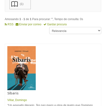
(1)
Amosando
1
-
1
de
1
Para procurar:
''
, Tempo de consulta: 0s
RSS
Enviar por correo
Gardar procura
Síbaris
Villar, Domingo
"Un agasallo literario. Tes nas mans a obra de teatro que Domingo