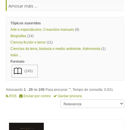
Amosar máis ...
Tópicos suxeridos
Arte e espectáculos. Creacións manuais
(9)
Biografías
(14)
Ciencia ficción e terror
(11)
Ciencias da terra, bioloxía e medio ambiente. Astronomía
(1)
máis ...
Formato
(245)
Amosando
1
-
20
de
245
Para procurar:
''
, Tempo de consulta: 0.02s
RSS
Enviar por correo
Gardar procura