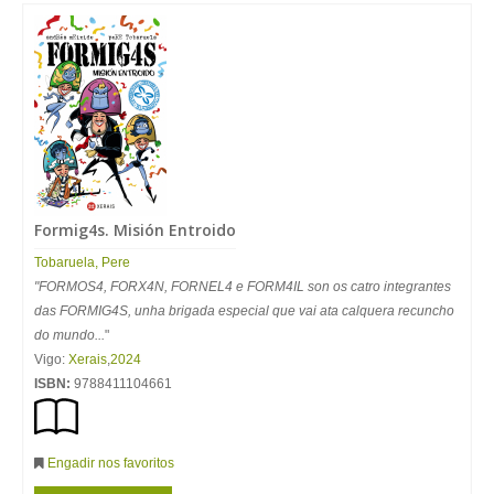
Formig4s. Misión Entroido
Tobaruela, Pere
"FORMOS4, FORX4N, FORNEL4 e FORM4IL son os catro integrantes
das FORMIG4S, unha brigada especial que vai ata calquera recuncho
do mundo...
"
Vigo:
Xerais
,
2024
ISBN:
9788411104661
Engadir nos favoritos