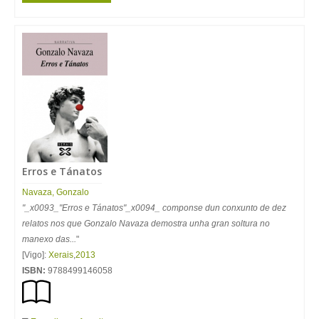
Erros e Tánatos
Navaza, Gonzalo
"_x0093_"Erros e Tánatos"_x0094_ componse dun conxunto de dez
relatos nos que Gonzalo Navaza demostra unha gran soltura no
manexo das...
"
[Vigo]:
Xerais
,
2013
ISBN:
9788499146058