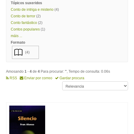
Tópicos suxeridos
Conto de intriga e misterio
(4)
Conto de terror
(2)
Conto fantástico
(2)
Contos populares
(1)
máis ...
Formato
(4)
Amosando
1
-
4
de
4
Para procurar:
''
, Tempo de consulta: 0.06s
RSS
Enviar por correo
Gardar procura