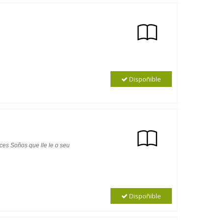
Dispoñible
ces Soños que lle le o seu
Dispoñible