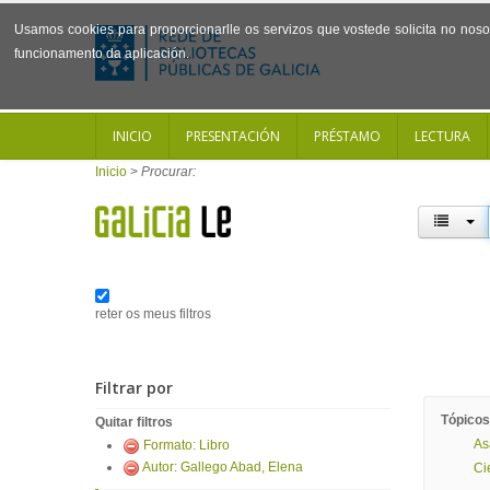
Usamos cookies para proporcionarlle os servizos que vostede solicita no noso 
funcionamento da aplicación.
INICIO
PRESENTACIÓN
PRÉSTAMO
LECTURA
Inicio
>
Procurar:
reter os meus filtros
Filtrar por
Tópicos
Quitar filtros
As
Formato: Libro
Autor: Gallego Abad, Elena
Ci