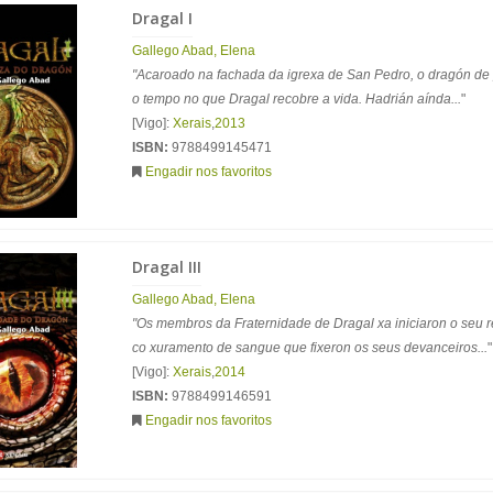
Dragal I
Gallego Abad, Elena
"Acaroado na fachada da igrexa de San Pedro, o dragón d
o tempo no que Dragal recobre a vida. Hadrián aínda...
"
[Vigo]:
Xerais
,
2013
ISBN:
9788499145471
Engadir nos favoritos
Dragal III
Gallego Abad, Elena
"Os membros da Fraternidade de Dragal xa iniciaron o seu r
co xuramento de sangue que fixeron os seus devanceiros...
"
[Vigo]:
Xerais
,
2014
ISBN:
9788499146591
Engadir nos favoritos