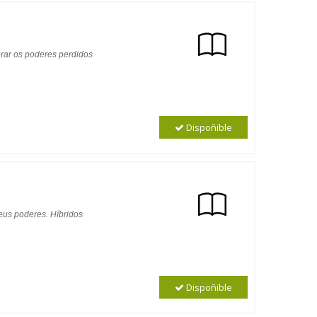
brar os poderes perdidos
Dispoñible
eus poderes. Híbridos
Dispoñible