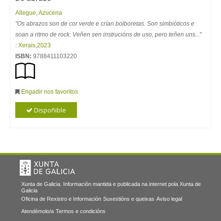
Allegue, Azucena
"Os abrazos son de cor verde e crían bolboretas. Son simbióticos e
soan a ritmo de rock. Veñen sen instrucións de uso, pero teñen uns...
"
:
Xerais
,
2023
ISBN:
9788411103220
Engadir nos favoritos
Dispoñible
Xunta de Galicia. Información mantida e publicada na internet pola Xunta de
Galicia
Oficina de Rexistro e Información
Suxestións e queixas
Aviso legal
Atendémolo/a
Termos e condicións