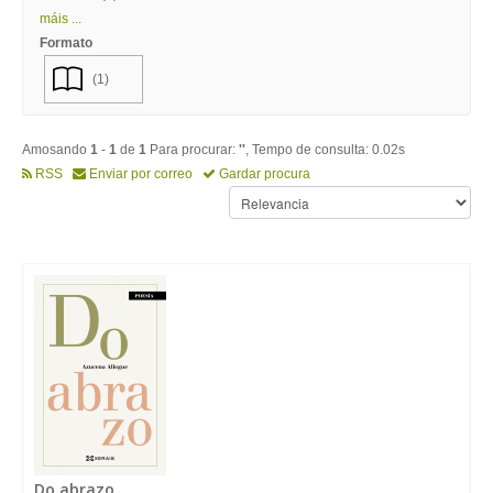
máis ...
Formato
(1)
Amosando
1
-
1
de
1
Para procurar:
''
, Tempo de consulta: 0.02s
RSS
Enviar por correo
Gardar procura
Do abrazo