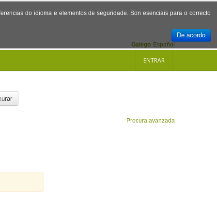
referencias do idioma e elementos de seguridade. Son esenciais para o correcto
De acordo
Galego
Español
ENTRAR
urar
Procura avanzada