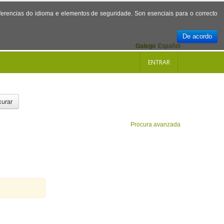
referencias do idioma e elementos de seguridade. Son esenciais para o correcto
De acordo
Galego
Español
ENTRAR
urar
Procura avanzada