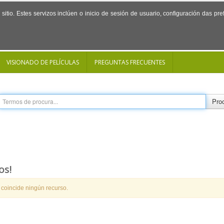
sitio. Estes servizos inclúen o inicio de sesión de usuario, configuración das p
VISIONADO DE PELÍCULAS
PREGUNTAS FRECUENTES
Proc
os!
 coincide ningún recurso.