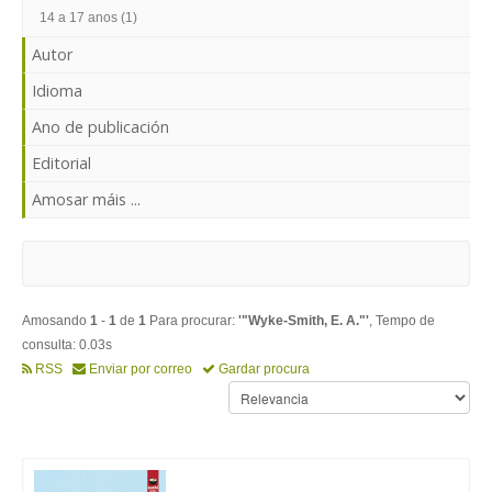
ENTRAR
14 a 17 anos (1)
Autor
Idioma
Ano de publicación
Editorial
Amosar máis ...
Amosando
1
-
1
de
1
Para procurar:
'"Wyke-Smith, E. A."'
, Tempo de
consulta: 0.03s
RSS
Enviar por correo
Gardar procura