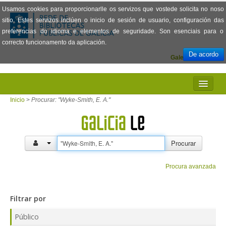
Usamos cookies para proporcionarlle os servizos que vostede solicita no noso
sitio. Estes servizos inclúen o inicio de sesión de usuario, configuración das
preferencias do idioma e elementos de seguridade. Son esenciais para o
correcto funcionamento da aplicación.
De acordo
Galego
Español
INICIO
Inicio
>
Procurar: "Wyke-Smith, E. A."
PRESENTACIÓN
PRÉSTAMO
Procurar
LECTURA
Procura avanzada
VISIONADO DE PELÍCULAS
Filtrar por
PREGUNTAS FRECUENTES
Público