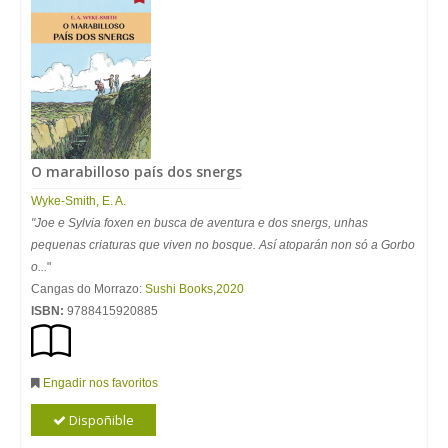
O marabilloso país dos snergs
Wyke
-
Smith
,
E
. A.
"Joe e Sylvia foxen en busca de aventura e dos snergs, unhas
pequenas criaturas que viven no bosque. Así atoparán non só a Gorbo
o...
"
Cangas do Morrazo:
Sushi Books
,
2020
ISBN:
9788415920885
Engadir nos favoritos
Dispoñible