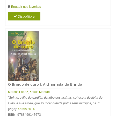
Engadir nos favoritos
Dispoñible
O Brindo de ouro I: A chamada do Brindo
Marcos
López
,
Xesús
Manuel
"Selmo, o fillo do gardián da tribo dos arxinas, coñece a desfeita de
Cido, a súa aldea, que foi incendidada polos seus inimigos, os...
"
[Vigo]:
Xerais
,
2014
ISBN:
9788499147673