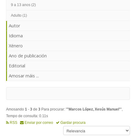
ENTRAR
9 a 13 anos (2)
Adulto (1)
Autor
Idioma
Xénero
Ano de publicación
Editorial
Amosar máis ...
Amosando
1
-
3
de
3
Para procurar:
'"Marcos López, Xesús Manuel"'
,
Tempo de consulta: 0.11s
RSS
Enviar por correo
Gardar procura