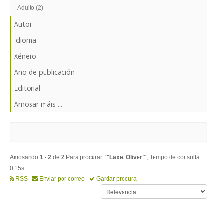
ENTRAR
Adulto (2)
Autor
Idioma
Xénero
Ano de publicación
Editorial
Amosar máis ...
Amosando
1
-
2
de
2
Para procurar:
'"Laxe, Oliver"'
, Tempo de consulta:
0.15s
RSS
Enviar por correo
Gardar procura