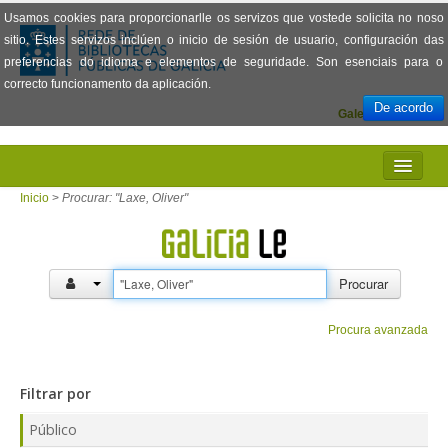
Usamos cookies para proporcionarlle os servizos que vostede solicita no noso
sitio. Estes servizos inclúen o inicio de sesión de usuario, configuración das
preferencias do idioma e elementos de seguridade. Son esenciais para o
correcto funcionamento da aplicación.
De acordo
Galego
Español
INICIO
Inicio
>
Procurar: "Laxe, Oliver"
PRESENTACIÓN
PRÉSTAMO
Procurar
LECTURA
Procura avanzada
VISIONADO DE PELÍCULAS
Filtrar por
PREGUNTAS FRECUENTES
Público