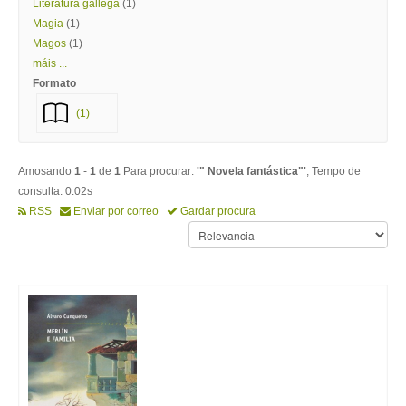
Literatura gallega
(1)
Magia
(1)
Magos
(1)
máis ...
Formato
(1)
Amosando
1
-
1
de
1
Para procurar:
'" Novela fantástica"'
, Tempo de
consulta: 0.02s
RSS
Enviar por correo
Gardar procura