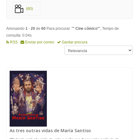
(60)
Amosando
1
-
20
de
60
Para procurar:
'" Cine cómico"'
, Tempo de
consulta: 0.04s
RSS
Enviar por correo
Gardar procura
As tres outras vidas de María Santiso