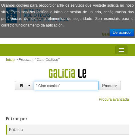
Usamos cookies para proporcionarlle os servizos que vostede solicita no noso
sitio. Estes servizos inclúen o inicio de sesión de usuario, configuración das
preferencias do idioma e elementos de seguridade. Son esenciais para o
correcto funcionamento da aplicación.
De acordo
Galego
Español
INICIO
Inicio
>
Procurar: " Cine CóMico"
PRESENTACIÓN
PRÉSTAMO
Procurar
LECTURA
Procura avanzada
VISIONADO DE PELÍCULAS
Filtrar por
PREGUNTAS FRECUENTES
Público