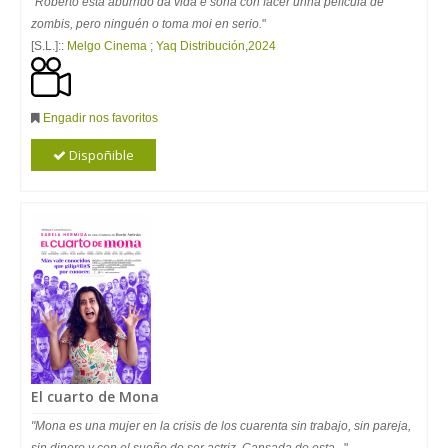
"Roberto está aburrido da vida e soña con facer unha película de
zombis, pero ninguén o toma moi en serio.
"
[S.L.]::
Melgo Cinema ; Yaq Distribución
,
2024
Engadir nos favoritos
Dispoñible
El cuarto de Mona
"Mona es una mujer en la crisis de los cuarenta sin trabajo, sin pareja,