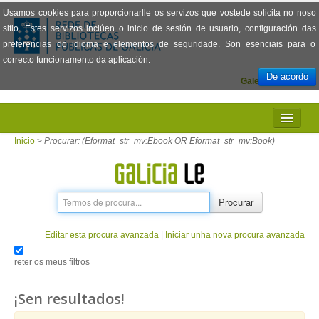
Usamos cookies para proporcionarlle os servizos que vostede solicita no noso
sitio. Estes servizos inclúen o inicio de sesión de usuario, configuración das
preferencias do idioma e elementos de seguridade. Son esenciais para o
correcto funcionamento da aplicación.
De acordo
Galego
Español
INICIO
Inicio
>
Procurar: (Eformat_str_mv:Ebook OR Eformat_str_mv:Book)
PRESENTACIÓN
PRÉSTAMO
Procurar
LECTURA
Editar esta procura avanzada
|
Iniciar unha nova procura avanzada
VISIONADO DE PELÍCULAS
reter os meus filtros
PREGUNTAS FRECUENTES
¡Sen resultados!