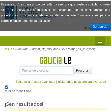
Usamos cookies para proporcionarlle os servizos que vostede solicita no noso
sitio. Estes servizos inclúen o inicio de sesión de usuario, configuración das
preferencias do idioma e elementos de seguridade. Son esenciais para o
correcto funcionamento da aplicación.
De acordo
Galego
Español
INICIO
Inicio
>
Procurar: (Eformat_str_mv:Ebook OR Eformat_str_mv:Book)
PRESENTACIÓN
PRÉSTAMO
Procurar
LECTURA
Editar esta procura avanzada
|
Iniciar unha nova procura avanzada
VISIONADO DE PELÍCULAS
reter os meus filtros
PREGUNTAS FRECUENTES
¡Sen resultados!