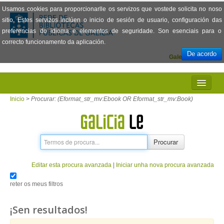
Usamos cookies para proporcionarlle os servizos que vostede solicita no noso
sitio. Estes servizos inclúen o inicio de sesión de usuario, configuración das
preferencias do idioma e elementos de seguridade. Son esenciais para o
correcto funcionamento da aplicación.
De acordo
Galego
Español
INICIO
Inicio
>
Procurar: (Eformat_str_mv:Ebook OR Eformat_str_mv:Book)
PRESENTACIÓN
PRÉSTAMO
Procurar
LECTURA
Editar esta procura avanzada
|
Iniciar unha nova procura avanzada
VISIONADO DE PELÍCULAS
reter os meus filtros
PREGUNTAS FRECUENTES
¡Sen resultados!