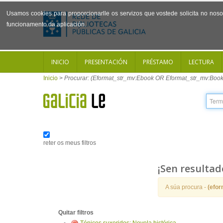
Usamos cookies para proporcionarlle os servizos que vostede solicita no noso 
funcionamento da aplicación.
INICIO
PRESENTACIÓN
PRÉSTAMO
LECTURA
Inicio
>
Procurar: (Eformat_str_mv:Ebook OR Eformat_str_mv:Book
reter os meus filtros
¡Sen resultad
A súa procura -
(efo
Quitar filtros