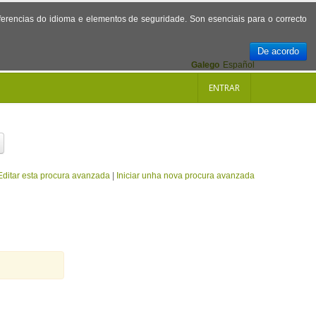
referencias do idioma e elementos de seguridade. Son esenciais para o correcto
De acordo
Galego
Español
ENTRAR
Editar esta procura avanzada
|
Iniciar unha nova procura avanzada