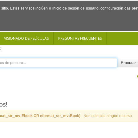
sitio. Estes servizos inclúen o inicio de sesión de usuario, configuración das p
VISIONADO DE PELÍCULAS
PREGUNTAS FRECUENTES
)
Procurar
os!
rmat_str_mv:Ebook OR eformat_str_mv:Book)
- Non coincide ningún recurso.