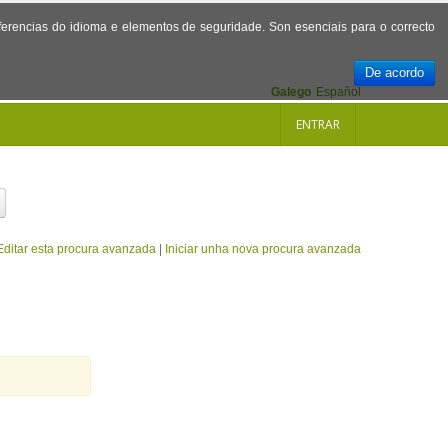
referencias do idioma e elementos de seguridade. Son esenciais para o correcto
De acordo
Galego
Español
ENTRAR
Editar esta procura avanzada
|
Iniciar unha nova procura avanzada