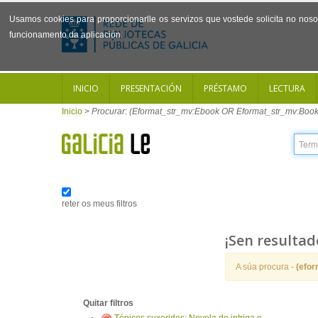
Usamos cookies para proporcionarlle os servizos que vostede solicita no noso 
funcionamento da aplicación.
INICIO
PRESENTACIÓN
PRÉSTAMO
LECTURA
Inicio
>
Procurar: (Eformat_str_mv:Ebook OR Eformat_str_mv:Book
reter os meus filtros
¡Sen resultad
A súa procura -
(efo
Quitar filtros