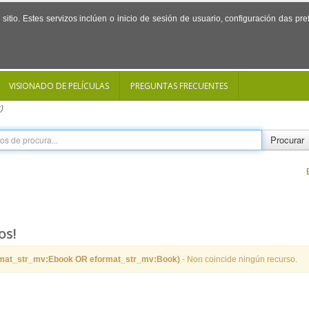
sitio. Estes servizos inclúen o inicio de sesión de usuario, configuración das p
VISIONADO DE PELÍCULAS
PREGUNTAS FRECUENTES
)
Procurar
os!
rmat_str_mv:Ebook OR eformat_str_mv:Book)
- Non coincide ningún recurso.