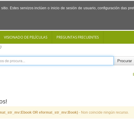
sitio. Estes servizos inclúen o inicio de sesión de usuario, configuración das p
VISIONADO DE PELÍCULAS
PREGUNTAS FRECUENTES
)
Procurar
os!
rmat_str_mv:Ebook OR eformat_str_mv:Book)
- Non coincide ningún recurso.