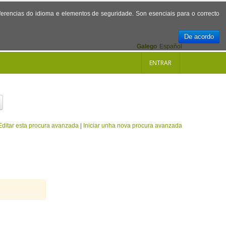
referencias do idioma e elementos de seguridade. Son esenciais para o correcto
De acordo
Galego
Español
ENTRAR
Editar esta procura avanzada
|
Iniciar unha nova procura avanzada