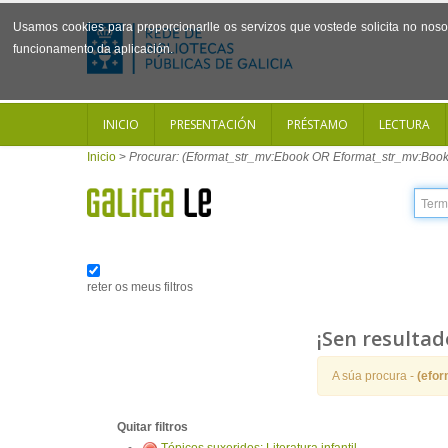
Usamos cookies para proporcionarlle os servizos que vostede solicita no noso 
funcionamento da aplicación.
INICIO
PRESENTACIÓN
PRÉSTAMO
LECTURA
Inicio
>
Procurar: (Eformat_str_mv:Ebook OR Eformat_str_mv:Book
reter os meus filtros
¡Sen resultad
A súa procura -
(efo
Quitar filtros