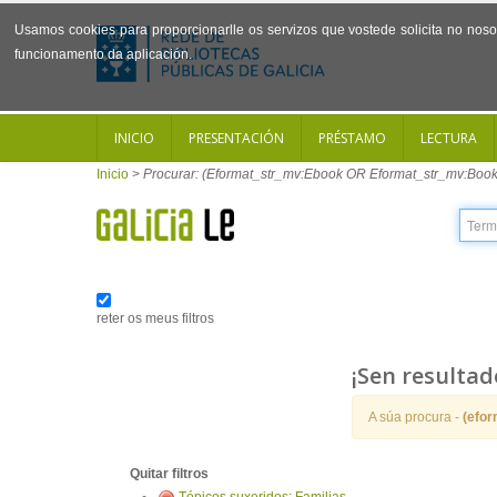
Usamos cookies para proporcionarlle os servizos que vostede solicita no noso 
funcionamento da aplicación.
INICIO
PRESENTACIÓN
PRÉSTAMO
LECTURA
Inicio
>
Procurar: (Eformat_str_mv:Ebook OR Eformat_str_mv:Book
reter os meus filtros
¡Sen resultad
A súa procura -
(efo
Quitar filtros