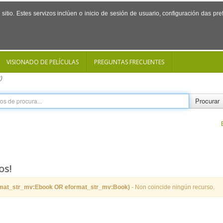
sitio. Estes servizos inclúen o inicio de sesión de usuario, configuración das p
VISIONADO DE PELÍCULAS
PREGUNTAS FRECUENTES
)
Procurar
os!
rmat_str_mv:Ebook OR eformat_str_mv:Book)
- Non coincide ningún recurso.