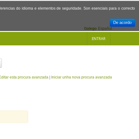
referencias do idioma e elementos de seguridade. Son esenciais para o correcto
De acordo
Galego
Español
ENTRAR
Editar esta procura avanzada
|
Iniciar unha nova procura avanzada