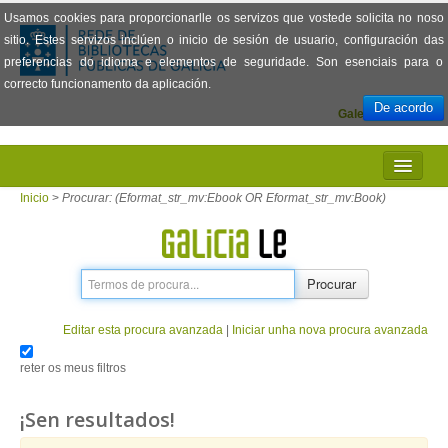
Usamos cookies para proporcionarlle os servizos que vostede solicita no noso
sitio. Estes servizos inclúen o inicio de sesión de usuario, configuración das
preferencias do idioma e elementos de seguridade. Son esenciais para o
correcto funcionamento da aplicación.
De acordo
Galego
Español
INICIO
Inicio
>
Procurar: (Eformat_str_mv:Ebook OR Eformat_str_mv:Book)
PRESENTACIÓN
PRÉSTAMO
Procurar
LECTURA
Editar esta procura avanzada
|
Iniciar unha nova procura avanzada
VISIONADO DE PELÍCULAS
reter os meus filtros
PREGUNTAS FRECUENTES
¡Sen resultados!