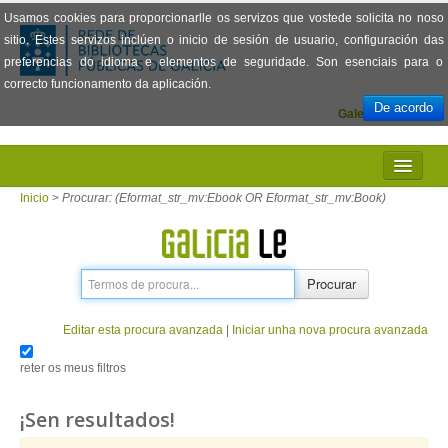
Usamos cookies para proporcionarlle os servizos que vostede solicita no noso
sitio. Estes servizos inclúen o inicio de sesión de usuario, configuración das
preferencias do idioma e elementos de seguridade. Son esenciais para o
correcto funcionamento da aplicación.
De acordo
Galego
Español
INICIO
Inicio
>
Procurar: (Eformat_str_mv:Ebook OR Eformat_str_mv:Book)
PRESENTACIÓN
PRÉSTAMO
Procurar
LECTURA
Editar esta procura avanzada
|
Iniciar unha nova procura avanzada
VISIONADO DE PELÍCULAS
reter os meus filtros
PREGUNTAS FRECUENTES
¡Sen resultados!