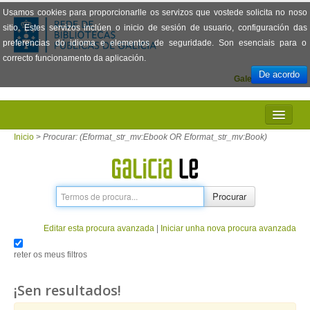
Usamos cookies para proporcionarlle os servizos que vostede solicita no noso
sitio. Estes servizos inclúen o inicio de sesión de usuario, configuración das
preferencias do idioma e elementos de seguridade. Son esenciais para o
correcto funcionamento da aplicación.
De acordo
Galego
Español
INICIO
Inicio
>
Procurar: (Eformat_str_mv:Ebook OR Eformat_str_mv:Book)
PRESENTACIÓN
PRÉSTAMO
Procurar
LECTURA
Editar esta procura avanzada
|
Iniciar unha nova procura avanzada
VISIONADO DE PELÍCULAS
reter os meus filtros
PREGUNTAS FRECUENTES
¡Sen resultados!